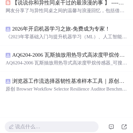
【说说你和异性同桌干过的最浪漫的事 】 ----看到第176楼就突然沉默了....（节选自百度DotA吧）...
网友分享了与异性同桌之间的温馨与浪漫回忆，包括借肩
膀、捂手、一起学习等小事，这些简单却珍贵的记忆构成
了青春的美好片段。
2026年开启机器学习之旅-免费成为专家！
《2023年零基础入门与提升机器学习（ML）、人工智能
（AI）的全指南，涵盖最新动态与前沿技术！》
AQ6204-2006 瓦斯抽放用热导式高浓度甲烷传感器-可搜索.pdf
AQ6204-2006 瓦斯抽放用热导式高浓度甲烷传感器_可搜
索.pdf
浏览器工作流选择器韧性基准样本工具｜原创源码+测试+离线报告
原创 Browser Workflow Selector Resilience Auditor Benchmar
k Baseline 工具：围绕“用文本、角色、标签、测试标识与
结构变化样本评估重复网页流程选择器的稳定性”的结果，
建立固定样本、权重和验收区间，比较不同批次的准确
率、覆盖率与效率；本地网页、JSON/HTML/SVG报告、
测试与示例。压缩包包含完整源码、3项自动化测试、可复
说点什么…
现示例、HTML/JSON/SVG离线报告、1080×720运行效果
图、README、运行说明、MIT License及原创授权声明。