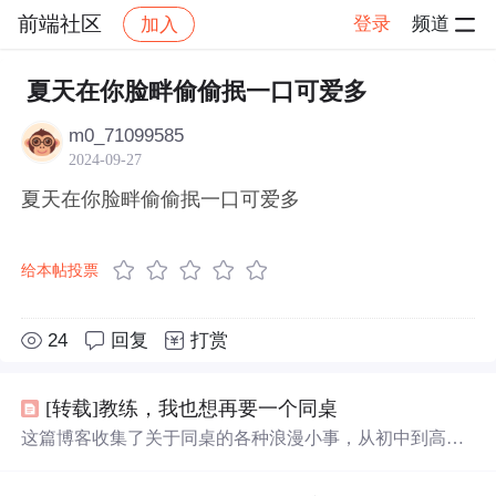
前端社区
登录
频道
加入
帖子详情
社区
前端社区
感慨
夏天在你脸畔偷偷抿一口可爱多
m0_71099585
2024-09-27
夏天在你脸畔偷偷抿一口可爱多
给本帖投票
24
回复
打赏
[转载]教练，我也想再要一个同桌
这篇博客收集了关于同桌的各种浪漫小事，从初中到高
中，包括共同的恶作剧、互相帮助、分享零食、互相鼓励
等，记录了青春时期的纯真友谊和温暖瞬间。