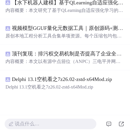
【水下机器人建模】基于QLearning自适应强化学习PID控制器在AUV中的应用研究（Matlab代码实现）
内容概要：本文研究了基于QLearning自适应强化学习的PI
D控制器在自主水下航行器（AUV）中的应用，通过Matla
b代码实现了对水下机器人的动力学建模与运动控制。重点
视频模型GGUF量化元数据工具｜原创源码+测试+离线报告
探讨了将强化学习算法QLearning与传统PID控制相结合的
方法，以提升AUV在复杂、时变及非线性水下环境中的自
原创本地工程分析工具合集单项资源。每个压缩包均包含
适应控制能力。文中系统分析了AUV的运动学与动力学特
完整 JavaScript/Node.js 源码、3 项自动化测试、可复现合
性，阐述了传统PID参数整定面临的挑战，并提出采用QLe
成示例、离线 HTML/JSON/SVG 报告、1080×720 真实运
arning算法在线动态优化PID控制器的比例、积分和微分参
顶刊复现：排污权交易机制是否提高了企业全要素生产率 -来自中国上市公司的证据（论文+数据）
行效果图、README、运行说明、功能清单、MIT License
数，从而实现对系统误差、响应速度、超调量等性能指标
及原创授权声明。Node.js 18+ 可直接运行，零第三方运行
内容概要：本文以有源中点箝位（ANPC）三电平并网逆
的综合优化。通过Matlab仿真实验验证了该复合控制策略
依赖，适合开发者进行工程预检、质量审查和交付复核。
变器为研究对象，提出并构建了一套融合双极性倍频脉宽
在轨迹跟踪精度、抗外部干扰能力和系统鲁棒性方面的显
调制（DPWMA）、正负序分离锁相控制与电网电压前馈
著优势，充分展示了强化学习在智能水下装备自主控制领
Delphi 13.1空机看之7z26.02-zstd-x64Mod.zip
的一体化高性能并网控制策略。通过深入分析ANPC三电
域的可行性和应用潜力。; 适合人群：具备自动控制理论基
平拓扑在开关损耗均衡、中点电位可控性及输出谐波低等
Delphi 13.1空机看之7z26.02-zstd-x64Mod.zip
础、强化学习基础知识及Matlab编程能力的研究生、科研
方面的结构优势，确立了其作为大功率高质量并网系统的
人员和自动化、海洋工程、机器人等相关领域的技术研发
硬件基础。在此基础上，DPWMA调制策略有效提升等效
人员。; 使用场景及目标：①用于水下机器人、无人潜航器
开关频率，显著降低输出电流电压的总谐波畸变率，优化
等智能移动装备的高精度运动控制系统设计与开发；②开
稳态电能质量；正负序分离锁相技术精准剥离电网电压中
展强化学习与经典控制理论融合创新的教学案例与科学研
的负序扰动分量，保障电网不平衡工况下的相位同步精度
究；③解决传统固定参数PID控制器在面对模型不确定性
与并网电流对称性；电网电压前馈控制则通过前瞻性补偿
说点什么…
和环境扰动时适应性差、控制性能下降的关键问题。; 阅读
机制，突破传统闭环控制的响应滞后瓶颈，大幅提升系统