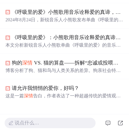
爱情不仅仅是浪漫的幻想，
更
需要理解和包容。通过与伴
侣的相处，他学会了如何成为一个
更
有温度、
更
懂得珍惜
《呼吸里的爱》小熊歌用音乐诠释爱的真谛，在平凡中感受
的人。
2024年8月24日，新锐音乐人小熊歌发布单曲《呼吸里的
爱》。歌曲以尤克里里等乐器营造轻松氛围，旋律清新舒
缓，歌词细腻描绘平凡中的
深情
。它能让听众感受爱情温
《呼吸里的爱》：小熊歌用音乐诠释爱的真谛，在平凡中感受
暖力量，引发关于爱情、成长和救赎的思考，带来共鸣与
力量。
本文分析新锐音乐人小熊歌单曲《呼吸里的爱》的音乐构
成与情感表达，重点介绍其以尤克里里为主导的轻快编
曲、简约配器（架子鼓、吉他、贝斯）及呼吸感音色设
狗的
深情
VS. 猫的算盘——拆解“忠诚或投喂机”背后的人宠密码
计，探讨旋律结构、歌词叙事逻辑与声音表现力如何共同
构建内敛
深情
的听觉体验。
博客分析了狗、猫和鸟与人类关系的差异。狗亲社会特征
被定向放大，猫保留独立，鸟靠智力适应。人类易误读猫
和鸟的友好表达，不同宠物依恋强度和可替代性不同。还
请允许我悄悄的爱你，好吗？
给出让关系越过“投喂机”的实用指南，强调爱与算计不矛
盾。
这是一篇
深情
告白，作者表达了一种超越传统的爱情观
念，即爱并不一定要拥有，而是要在远处默默守护，给予
对方最大的自由和幸福。
说点什么…