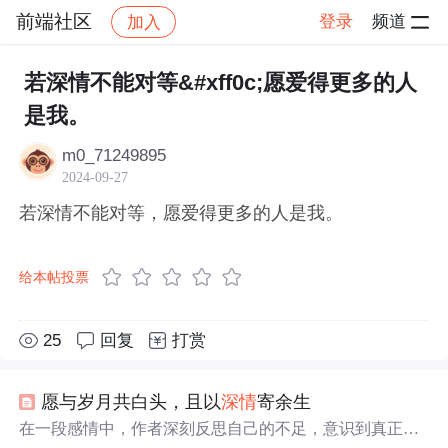
前端社区
登录
频道
加入
帖子详情
社区
前端社区
感慨
若深情不能对等&#xff0c;愿爱得更多的人
是我。
m0_71249895
2024-09-27
若深情不能对等，愿爱得更多的人是我。
给本帖投票
25
回复
打赏
愿与岁月共白头，且以
深情
寄余生
在一段感情中，作者深刻反思自己的不足，意识到真正的