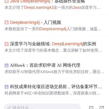
Java
Deep
l
ear
ning4j
：基础操作全攻略
本文介绍了
Deep
L
ear
ning4J
这一强大的
Java
深度学习
库。涵盖其简介、Maven依赖，详细讲解创建和操作NDAr
ray、数据加载与预处理，还展示了如何
构建
简单
线性回归
Deep
l
ear
ning4j
- 入门视频
模型
并进行
训练
和测试，为
Java
环境下的深度学习提供了
基础操作指南。
本教程提供了一系列
Deep
l
ear
ning4j
入门级视频，涵盖从
环境搭建到高级模型应用的内容，帮助初学者快速掌握
Jav
a
神经网络工具包DL4J的基本操作与实践技巧。
深度学习与金融领域:
Deep
L
ear
ning4j
的实例
本文介绍了深度学习的基本概念，重点讲解了如何使用
De
ep
L
ear
ning4j
进行金融领域的深度学习应用，包括神经网
络结构、激活函数和损失函数，以及一个使用
Java
编写的
AIHawk：首款求职申请 AI 网络代理
简单线性回归实例。
求职助手AI智能代理AIHawk致力于简化求职过程，通过自
动化职位申请流程。借助人工智能，它能够帮助用户以定
制化的方式申请多个职位。
科技成果转化项目进场交易前，评估备案环节需要准备哪些材料？.docx
科易网基于40亿+科创知识图谱数据库，深度探索AI技术
在技术转移、成果转化、技术经纪、知识产权、产业创
新、科技招商等垂直领域的多样化应用场景，研究科技创
说点什么…
新领域的AI+数智化解决方案，推动科技创新与产业创新