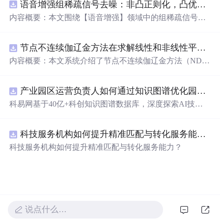
语音增强组稀疏信号去噪：非凸正则化，凸优化研究（Matlab代码实现）
新领域的AI+数智化解决方案，推动科技创新与产业创新
智能化发展。
内容概要：本文围绕【语音增强】领域中的组稀疏信号去
噪问题展开研究，提出了一种结合非凸正则化与凸优化理
论的去噪方法，旨在提升含噪语音信号的可懂度与质量。
节点不连续伽辽金方法在求解线性和非线性平流方程中的一维实现（Matlab代码实现）
文章系统阐述了组稀疏信号模型的构建机制，引入非凸正
则项以更精确地逼近理想稀疏性，克服传统凸正则化在稀
内容概要：本文系统介绍了节点不连续伽辽金方法（ND
疏表达上的局限性，并采用高效的凸优化算法保障模型求
G）在求解线性和非线性平流方程中的一维数值实现过
解的稳定性与收敛性。整个算法流程在Matlab平台上完整
程，并配套提供了完整的Matlab代码实现。该方法作为一
实现，涵盖语音信号预处理、稀疏系数求解、去噪重构等
产业园区运营负责人如何通过知识图谱优化园区企业与科研机构的协同创新机制？.docx
种高精度、高分辨率的数值离散化技术，特别适用于对流
关键环节，并配套提供可复现的代码资源，便于研究人员
主导的偏微分方程求解，在处理间断解和保持数值稳定性
科易网基于40亿+科创知识图谱数据库，深度探索AI技术
进一步验证与拓展。该方法在保留数学可处理性的同时显
方面具有突出优势。文章详细阐述了NDG方法的核心理论
在技术转移、成果转化、技术经纪、知识产权、产业创
著增强了去噪性能，尤其适用于低信噪比环境下的语音恢
基础，包括弱形式构造、局部基函数选取、数值通量处
新、科技招商等垂直领域的多样化应用场景，研究科技创
复任务。; 适合人群：具备一定信号与系统、数字信号处理
理、时间推进格式（如显式Runge-Kutta方法）以及边界条
科技服务机构如何提升精准匹配与转化服务能力？.docx
新领域的AI+数智化解决方案，推动科技创新与产业创新
理论基础，熟悉稀疏表示与最优化方法，且拥有Matlab编
件的实施策略。通过多个典型算例（如线性对流、Burgers
智能化发展。
科技服务机构如何提升精准匹配与转化服务能力？
程能力的研究生、科研人员及从事语音增强、音频工程、
方程等）的仿真分析，充分验证了该方法在捕捉激波、避
通信系统等相关领域的工程技术人员。; 使用场景及目标：
免非物理振荡及保持高阶精度方面的有效性。结合代码实
①应用于语音通信、智能助听设备、语音识别前端等对语
践，读者可深入掌握NDG方法的算法设计与编程实现的关
音质量要求较高的实际系统中；②作为高校课程或科研项
键环节。; 适合人群：具备偏微分方程数值解法、有限元方
目中的教学案例，帮助深入理解稀疏表示、非凸优化与凸
法或计算流体力学基础知识，熟悉Matlab编程语言，从事
优化算法的融合机制；③为后续研究非凸正则化在图像去
科学计算、工程仿真、应用数学或相关领域研究的研究
说点什么…
噪、生物医学信号处理等其他稀疏恢复问题中的性能优势
生、科研人员及工程师。; 使用场景及目标：①用于高阶数