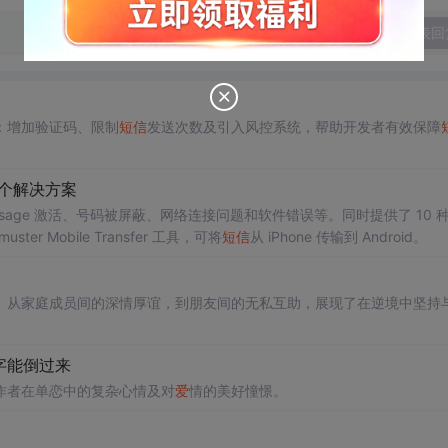
发表回
：增加验证码、限制
短信
发送次数及引入风控系统，帮助开发者有效保障
0个解决方案
essage 激活、号码被屏蔽、网络连接问题和软件错误等。同时提供了 10 
 Mobile Transfer 工具，可将
短信
从 iPhone 传输到 Android。
。从家庭成员间的深情厚谊，到朋友间的无私互助，展现了在逆境中坚持
字能倒过来
作者在单恋中的复杂心情及对
爱
情的美好憧憬。