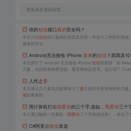
请发表友善的回复…
你的
短信
接口
真的
安全吗？
本文介绍
短信
接口被刷的原因及危害，并提出三种防护措施
服务的安全。
Android无法接收 iPhone
发来
的
短信
？原因及1
本文探讨了 Android 无法接收 iPhone
短信
的原因，如 iM
方案，包括检查蜂窝连接、重置网络设置等。还介绍了 Coolmuster
人性之
爱
本文通过几个真实的故事探讨了
爱
在面对生死考验时的力量
望
的重要性。
用计算机打出
我
爱
你
的三个字,假如，
我
爱
你
三个
本文通过解析一首新歌《
我
爱
你
三个字能倒过来》，表达了
C#阿里云
短信
发送