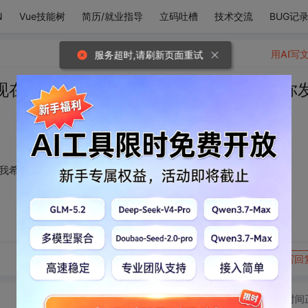
N
Vue技能树
简历/就业指导
立码吐槽
技术交流
BUG记
用AI写
服务超时,请刷新页面重试
 现在短信来了 我爱你 我希望这条短信是你
 我希望这条短信是你发来的 我爱你?
转发到动态
举报
写回
切换为时间