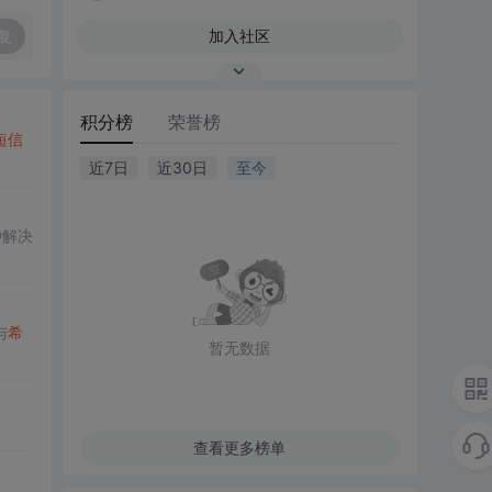
复
加入社区
积分榜
荣誉榜
短信
近7日
近30日
至今
种解决
与
希
暂无数据
查看更多榜单