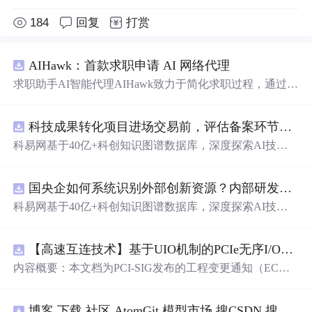
184
回复
打赏
AIHawk：首款求职申请 AI 网络代理
求职助手AI智能代理AIHawk致力于简化求职过程，通过自
动化职位申请流程。借助人工智能，它能够帮助用户以定
制化的方式申请多个职位。
科技成果转化项目进场交易前，评估备案环节需要准备哪些材料？.docx
科易网基于40亿+科创知识图谱数据库，深度探索AI技术
在技术转移、成果转化、技术经纪、知识产权、产业创
新、科技招商等垂直领域的多样化应用场景，研究科技创
国央企如何系统识别外部创新资源？内部研发体系完善，但对外部高校、
新领域的AI+数智化解决方案，推动科技创新与产业创新
智能化发展。
科易网基于40亿+科创知识图谱数据库，深度探索AI技术
在技术转移、成果转化、技术经纪、知识产权、产业创
新、科技招商等垂直领域的多样化应用场景，研究科技创
【高速互连技术】基于UIO机制的PCIe无序I/O扩展：多路径架构下内存请求的高性能传输与排序控制方案设计
新领域的AI+数智化解决方案，推动科技创新与产业创新
智能化发展。
内容概要：本文档为PCI-SIG发布的工程变更通知（EC
N），介绍了名为“无序输入/输出（Unordered I/O, UIO）”
的新功能，旨在解决传统PCI/PCIe架构
中
严格的顺序传输
博客 下载 社区 AtomGit 模型市场 搜CSDN 搜索 AI 搜索 会员
规则对多路径拓扑和高性能IO系统的限制。UIO基于Flit模