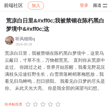
前端社区
登录
频道
加入
帖子详情
社区
前端社区
感慨
荒凉白日里&#xff0c;我被禁锢在陈朽黑白
梦境中&#xff0c;这
听风细雨q
2024-09-28
荒凉白日里，我被禁锢在陈朽黑白梦境中，这里乌
云蔽日，寸草不生，万物都荒芜。 直到你从荒原中
走过。 你踏过之处，世界开始苏醒，我看见野花压
满枝头沿途狂野生长，白雪滑落树梢寒梅怒放，我
看见归鸟蝉鸣，烈日骄阳。 我看见白日梦的尽头是
你。 从此天光大亮。 你是我全部的渴望与幻想。
给本帖投票