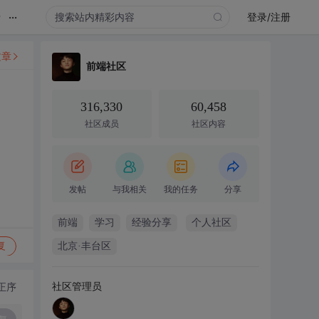
...
录
登录/注册
文章
前端社区
316,330
60,458
社区成员
社区内容
发帖
与我相关
我的任务
分享
前端
学习
经验分享
个人社区
复
北京·丰台区
社区管理员
正序