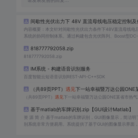
请发表友善的回复…
间歇性光伏出力下 48V 直流母线电压稳定控制及储
内容概要：本文针对间歇性光伏出力条件下48V直流母线电
系统的协同控制体系。通过构建包含光伏阵列、Boost型DC
光伏最大功率点跟踪（MPPT）技术和储能系统的双向功率
818777792058.zip
压外环与电流内环双闭环控制策略，确保在光照强度波动、负载
模型，验证了控制策略在多种扰动场景下的有效性与鲁棒性，显
818777792058.zip
人群：具备电力电子、自动控制与新能源系统基础知识的电
IM系统 - 构建语音识别服务
与仿
真
的工程技术人员。; 使用场景及目标：①
流微网的电压稳定控制与储能协调管理方案设计；③为新能
百度智能云短语音识别REST-API-C++SDK
议：建议结合Simulink仿
真
模型同步学习，重点关注MPPT
（共89页PPT）
遇见
下一站幸福暨万达公园ONE某
在不同扰动工况下的响应特性与控制逻辑设计原理。
（共89页PPT）
遇见
下一站幸福暨万达公园ONE某省市热气球
基于matlab的车牌识别.zip【GUI设计Matlab】
资 源 简 介 基于matlab的车牌识别，GUI图像显示，简洁
别系统非常方便易用。系统提供了基于GUI的图像显示界面
确保识别准确率。此外，系统提供的文件也非常齐全，让用