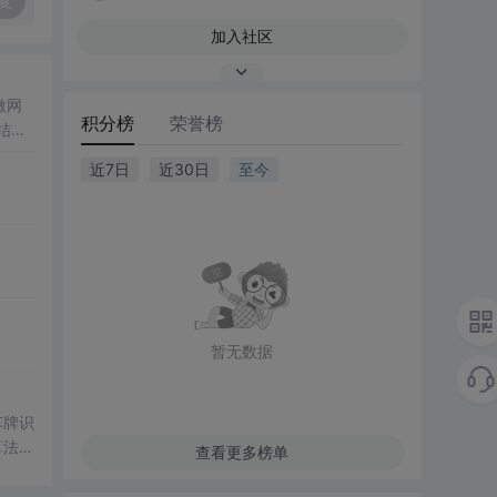
复
加入社区
微网
积分榜
荣誉榜
结合
成电
近7日
近30日
至今
仿
真
合
设计
V直
解系统
暂无数据
车牌识
算法，
查看更多榜单