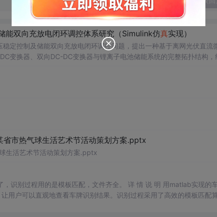
发表回
能双向充放电闭环调控体系研究（Simulink仿
真
实现）
压稳定控制及储能双向充放电闭环调控问题，提出一种基于离网光伏直流
-DC变换器、双向DC-DC变换器与锂离子电池储能系统的完整拓扑结构，
调节能力，实现对功率供需失衡的有效抑制。系统采用分层控制架构，集
突变等动态工况下维持母线电压稳定。在Simulink环境中搭建全系统
著提升了微网在无外部电网支撑下的自主运行能力和电能质量水平。; 适
气工程及相关专业研究生、科研人员，以及从事光伏储能系统、直流微网
用于教学与科研中离网型光伏直流微网系统的建模与仿
真
分析；②指导实际工程中48
源微网中的能量管理与动态响应优化提供理论支持与仿
真
验证平台。; 阅读建
控制算法、储能双向变换器的双闭环控制结构及其参数整定方法，深入理
省市热气球生活艺术节活动策划方案.pptx
生活艺术节活动策划方案.pptx
明了，识别过程用的是模板匹配，文件齐全。 详 情 说 明 用matlab实现的
，让用户可以直观地查看车牌识别结果。识别过程采用了高效的模板匹配
户可以轻松进行车牌识别任务。