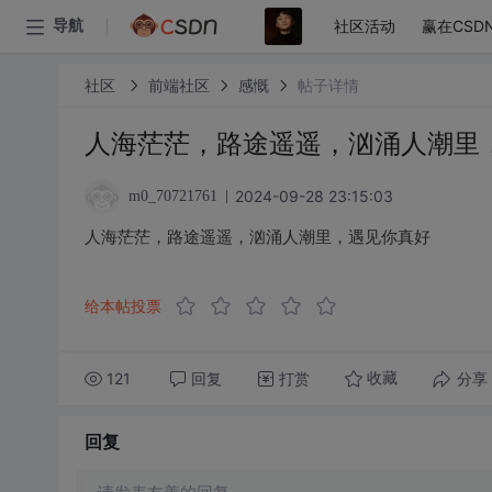
社区活动
赢在CSD
导航
社区
前端社区
感慨
帖子详情
人海茫茫，路途遥遥，汹涌人潮里
2024-09-28 23:15:03
m0_70721761
人海茫茫，路途遥遥，汹涌人潮里，遇见你真好
给本帖投票
121
回复
打赏
分享
收藏
回复