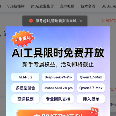
N
Vue技能树
简历/就业指导
立码吐槽
技术交流
BUG记
用AI写
服务超时,请刷新页面重试
，遇见你真好
转发到动态
举报
写回
切换为时间