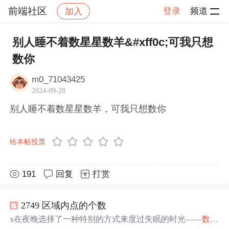
前端社区
登录
频道
加入
帖子详情
社区
前端社区
感慨
别人睡不着数星星数羊&#xff0c;可我只想
数你
m0_71043425
2024-09-28
别人睡不着数星星数羊，可我只想数你
给本帖投票
191
回复
打赏
2749 区域内点的个数
x在夜晚选择了一种特别的方式来度过失眠的时光——
数星