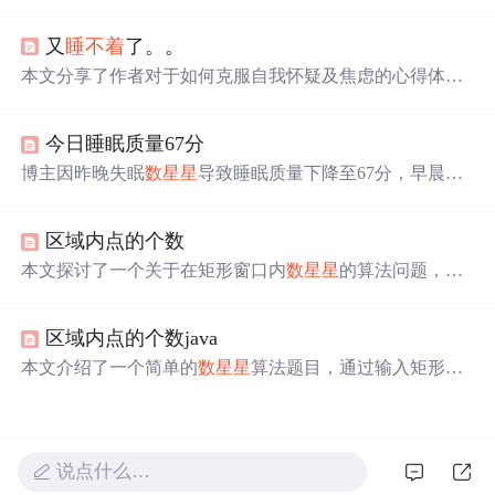
星
，而不是沉迷于电子设备。这个习惯展现了他对自然美
的欣赏和对平静生活的追求。
又
睡不着
了。。
本文分享了作者对于如何克服自我怀疑及焦虑的心得体
会，强调了保持淡定从容的重要性，并提出只要真心为自
己的内心服务，外界的困难和障碍都将迎刃而解。
今日睡眠质量67分
博主因昨晚失眠
数星星
导致睡眠质量下降至67分，早晨起
得早使得精神状态一般。为避免下午更加疲倦，计划中午
小憩一会来改善状况。
区域内点的个数
本文探讨了一个关于在矩形窗口内
数星星
的算法问题，通
过C语言实现，判断星星是否位于特定矩形区域内。文章
提供了完整的源代码，并讨论了在输入过程中遇到的int与d
区域内点的个数java
ouble类型转换的问题。
本文介绍了一个简单的
数星星
算法题目，通过输入矩形区
域和星星坐标来计算位于该区域内的星星数量。文章提供
了完整的Java代码示例，展示了如何判断一个点是否在矩
形内，并通过循环迭代完成计数。
说点什么…