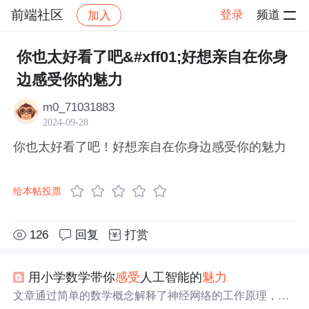
前端社区
登录
频道
加入
帖子详情
社区
前端社区
感慨
你也太好看了吧&#xff01;好想亲自在你身
边感受你的魅力
m0_71031883
2024-09-28
你也太好看了吧！好想亲自在你身边感受你的魅力
给本帖投票
126
回复
打赏
用小学数学带你
感受
人工智能的
魅力
文章通过简单的数学概念解释了神经网络的工作原理，从