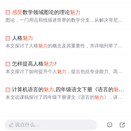
判断点在直线上的位置开始，逐步扩展到三角形、圆和其
他复杂形状的识别，展示了如何使用多层神经网络模拟任
感受
数学领域图论的理论
魅力
意决策面，阐述了深度学习的基础，并提到了参数学习的
重要性。
图论，一门用点和线描述世界的数学分支，从解决哥尼斯
堡七桥问题开始，逐渐成为AI、互联网、生物医药等领域
的核心工具。本文深入浅出地介绍了图论的核心概念、技
人格
魅力
术原理、实际应用以及未来趋势，揭示了图论如何在社交
网络、互联网路由、生物医药和AI推荐系统中发挥作用，
本文探讨了人格
魅力
的概念及其重要性，并详细列举了人
并展望了图论在动态图处理、多模态图融合和量子图论等
格
魅力
的具体表现，包括真诚、热情、责任感等。此外，
领域的潜在发展。
文章还提供了培养人格
魅力
的方法，如以礼待人、性格开
怎样提高人格
魅力
?
朗、展现真诚等。
本文探讨了如何提升个人
魅力
，提出包括专业能力、高尚
品德、积极态度等八个方面，并阐述了这些因素之间的良
性循环关系。
计算机语言的
魅力
,四年级语文下册《语言的
魅力
》
本文说课稿探讨了四年级下册课文《语言的
魅力
》，讲述
了如何通过电教手段激发学生情感，理解语言文字的魔
力。教学目标包括增强语文兴趣、理解语言感染力和培养
关爱他人的情感。教学过程中，强调情境教学法和学生主
体参与，通过填空和角色扮演等活动深化理解。
说点什么…