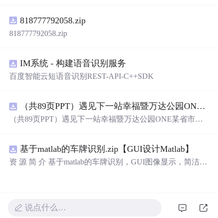
电压稳定控制及储能双向充放电闭环调控问题，提出一种
基于离网光伏直流微网系统的协同控制体系。通过构建包
818777792058.zip
含光伏阵列、Boost型DC-DC变换器、双向DC-DC变换器
与锂离子电池储能系统的完整拓扑结构，结合光伏最大功
818777792058.zip
率点跟踪（MPPT）技术和储能系统的双向功率调节能
力，实现对功率供需失衡的有效抑制。系统采用分层控制
架构，集成电压外环与电流内环双闭环控制策略，确保在
IM系统 - 构建语音识别服务
光照强度波动、负载突变等动态工况下维持母线电压稳
百度智能云短语音识别REST-API-C++SDK
定。在Simulink环境中搭建全系统仿真模型，验证了控制策
略在多种扰动场景下的有效性与鲁棒性，显著提升了微网
在无外部电网支撑下的自主运行能力和电能质量水平。; 适
（共89页PPT）遇见下一站幸福暨万达公园ONE某省市热气球生活艺术节活动策划方案.pptx
合人群：具备电力电子、自动控制与新能源系统基础知识
（共89页PPT）遇见下一站幸福暨万达公园ONE某省市热
的电气工程及相关专业研究生、科研人员，以及从事光伏
气球生活艺术节活动策划方案.pptx
储能系统、直流微网设计与仿真的工程技术人员。; 使用场
景及目标：①用于教学与科研中离网型光伏直流微网系统
基于matlab的车牌识别.zip【GUI设计Matlab】
的建模与仿真分析；②指导实际工程中48V直流微网的电
资 源 简 介 基于matlab的车牌识别，GUI图像显示，简洁明
压稳定控制与储能协调管理方案设计；③为新能源微网中
了，识别过程用的是模板匹配，文件齐全。 详 情 说 明 用
的能量管理与动态响应优化提供理论支持与仿真验证平
matlab实现的车牌识别系统非常方便易用。系统提供了基
台。; 阅读建议：建议结合Simulink仿真模型同步学习，重
于GUI的图像显示界面，让用户可以直观地查看车牌识别
点关注MPPT控制算法、储能双向变换器的双闭环控制结
结果。识别过程采用了高效的模板匹配算法，确保识别准
构及其参数整定方法，深入理解系统在不同扰动工况下的
说点什么…
确率。此外，系统提供的文件也非常齐全，让用户可以轻
响应特性与控制逻辑设计原理。