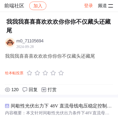
前端社区
登录
频道
加入
帖子详情
社区
前端社区
感慨
我我我喜喜喜欢欢欢你你你不仅藏头还藏
尾
m0_71105694
2024-09-28
我我我喜喜喜欢欢欢你你你不仅藏头还藏尾
给本帖投票
120
回复
打赏
间歇性光伏出力下 48V 直流母线电压稳定控制及储能双向充放电闭环调控体系研究（Simulink仿真实现）
内容概要：本文针对间歇性光伏出力条件下48V直流母线