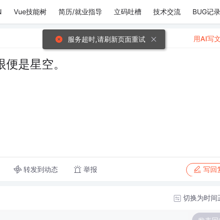
N
Vue技能树
简历/就业指导
立码吐槽
技术交流
BUG记
用AI写
服务超时,请刷新页面重试
眼便是星空。
转发到动态
举报
写回
切换为时间