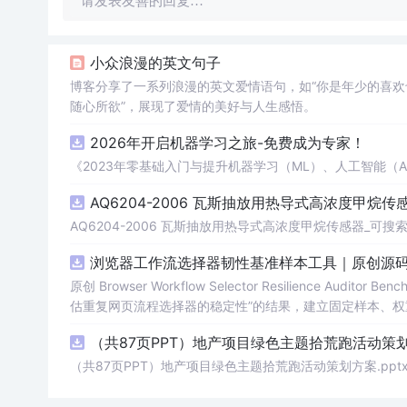
请发表友善的回复…
小众浪漫的英文句子
博客分享了一系列浪漫的英文爱情语句，如“你是年少的喜欢
随心所欲”，展现了爱情的美好与人生感悟。
2026年开启机器学习之旅-免费成为专家！
《2023年零基础入门与提升机器学习（ML）、人工智能（
AQ6204-2006 瓦斯抽放用热导式高浓度甲烷传感
AQ6204-2006 瓦斯抽放用热导式高浓度甲烷传感器_可搜索.
浏览器工作流选择器韧性基准样本工具｜原创源码
原创 Browser Workflow Selector Resilience A
估重复网页流程选择器的稳定性”的结果，建立固定样本、权
TML/SVG报告、测试与示例。压缩包包含完整源码、3项自动化
（共87页PPT）地产项目绿色主题拾荒跑活动策划方
图、README、运行说明、MIT License及原创授权声明
第三方运行依赖。
（共87页PPT）地产项目绿色主题拾荒跑活动策划方案.ppt