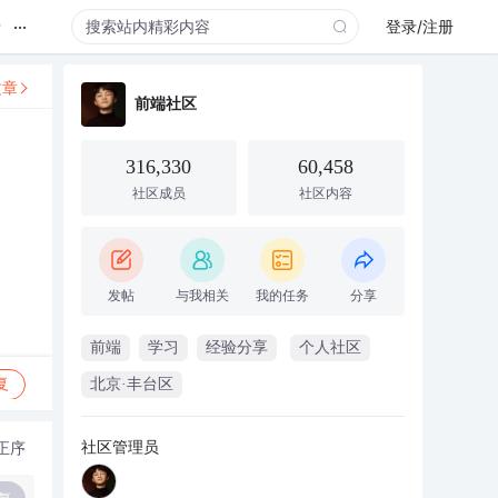
...
录
登录/注册
文章
前端社区
316,330
60,458
社区成员
社区内容
发帖
与我相关
我的任务
分享
前端
学习
经验分享
个人社区
复
北京·丰台区
社区管理员
正序