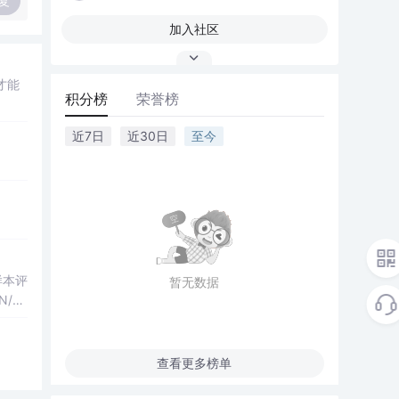
复
加入社区
才能
积分榜
荣誉榜
近7日
近30日
至今
化样本评
暂无数据
/H
果
行，零
查看更多榜单