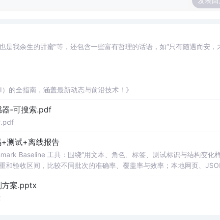
发表回
也是我余生的甜蜜”等，还包含一些富有哲理的话语，如“只有随遇而安，
AI）的全指南，涵盖最新动态与前沿技术！》
器-可搜索.pdf
pdf
+测试+离线报告
uditor Benchmark Baseline 工具：围绕“用文本、角色、标签、测试标识与结构变
重和验收区间，比较不同批次的准确率、覆盖率与效率；本地网页、JSON
测试、可复现示例、HTML/JSON/SVG离线报告、1080×720运行效
案.pptx
。适合开发者进行工程预检、质量审查和交付复核；Node.js 18+可直接运
x