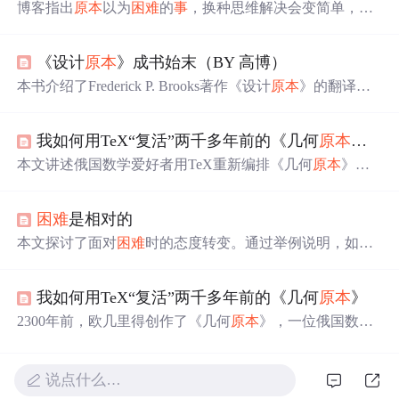
博客指出
原本
以为
困难
的
事
，换种思维解决会变简单，以
图片放大为例，说明UI的重要性，强调有好的UI，JS编写
会更轻松，还给出了主要的JS代码转载链接。
《设计
原本
》成书始末（BY 高博）
本书介绍了Frederick P. Brooks著作《设计
原本
》的翻译经
历与感悟。该书深入探讨了设计的本质，通过丰富的案例
和故
事
展示了设计背后的思考过程。
我如何用TeX“复活”两千多年前的《几何
原本
》？
本文讲述俄国数学爱好者用TeX重新编排《几何
原本
》。
作者先介绍选择MetaPost和ConTeXt工具的原因，接着说明
其运作方式，还提及书中图片处理、自动生成首字母等有
困难
是相对的
趣特征，最后讲了翻译成俄语找错及后续计划，如应用工
具到更实用内容，资料可在Github获取。
本文探讨了面对
困难
时的态度转变。通过举例说明，如早
起、跑步等日常行为背后的意义，阐述了当人们为某
事
赋
予足够的意义时，
原本
看似艰难的
事
情也会变得容易起
我如何用TeX“复活”两千多年前的《几何
原本
》
来。文章鼓励读者寻找行动背后的真正动力。
2300年前，欧几里得创作了《几何
原本
》，一位俄国数学
爱好者使用TeX将其重新编排，加入了彩色图片和动画，
使其焕发新生。本文详细介绍了使用MetaPost和LaTeX等工
具进行几何图形绘制的过程。
说点什么…