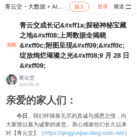
青云交・大数据 + AI 技术轻创变现圈
登录
频道
加入
社区
青云交・大数据 + AI 技术轻创变现圈
每日成
青云交成长记&#xff1a;探秘神秘宝藏
之地&#xff08;上周数据全揭晓
&#xff0c;附图呈现&#xff09;&#xff0c;
加精
绽放绚烂璀璨之光&#xff08;9 月 28 日
&#xff09;
青云交
2024-09-29
亲爱的家人们：
今日
，我们怀揣着无尽的真诚与感恩之情，向
大家致以最为诚挚的谢意。衷心感谢你们长久以来
对【青云交】（
https://qingyunjiao.blog.csdn.net/
）