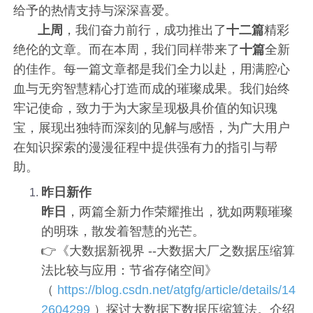
给予的热情支持与深深喜爱。
上周
，我们奋力前行，成功推出了
十二篇
精彩
绝伦的文章。而在本周，我们同样带来了
十篇
全新
的佳作。每一篇文章都是我们全力以赴，用满腔心
血与无穷智慧精心打造而成的璀璨成果。我们始终
牢记使命，致力于为大家呈现极具价值的知识瑰
宝，展现出独特而深刻的见解与感悟，为广大用户
在知识探索的漫漫征程中提供强有力的指引与帮
助。
昨日新作
昨日
，两篇全新力作荣耀推出，犹如两颗璀璨
的明珠，散发着智慧的光芒。
👉《大数据新视界 --大数据大厂之数据压缩算
法比较与应用：节省存储空间》
（
https://blog.csdn.net/atgfg/article/details/14
2604299
）探讨大数据下数据压缩算法。介绍