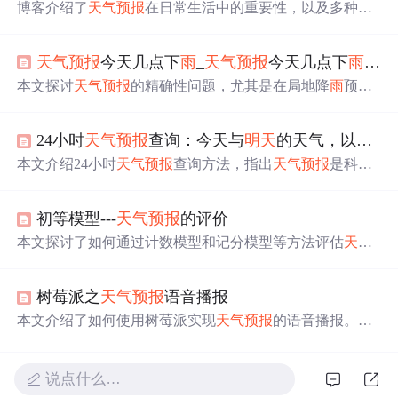
博客介绍了
天气预报
在日常生活中的重要性，以及多种查
询方式。重点探讨了通过互联网查询未来天气状况，包括2
4小时、今天和
明天
、未来7天的
天气预报
，强调合理使用
天气预报
今天几点下
雨
_
天气预报
今天几点下
雨
【相
查询功能能为生活和出行计划做出合理规划。
本文探讨
天气预报
的精确性问题，尤其是在局地降
雨
预测
上，分享了不同平台的预报实例，并揭示了预报误差的普
遍性。
24小时
天气预报
查询：今天与
明天
的天气，以及未来7天的天气变化
本文介绍24小时
天气预报
查询方法，指出
天气预报
是科学
技术产物，虽不能完全准确但可作参考。查询方式多样，
手机应用最便捷。还给出今天、
明天
及未来7天天气趋势，
初等模型---
天气预报
的评价
提醒根据天气调整生活工作，应对突发状况。
本文探讨了如何通过计数模型和记分模型等方法评估
天气
预报
的准确性，提出了正确率和误报率作为评价指标，并
讨论了不同模型的优劣。
树莓派之
天气预报
语音播报
本文介绍了如何使用树莓派实现
天气预报
的语音播报。通
过和风天气API获取天气数据，利用ilang将文字转为语音，
并通过crontab设定定时任务，每天早上7点半播报天气。
说点什么…