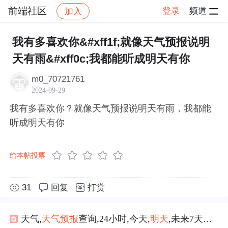
前端社区
登录
频道
加入
帖子详情
社区
前端社区
感慨
我有多喜欢你&#xff1f;就像天气预报说明
天有雨&#xff0c;我都能听成明天有你
m0_70721761
2024-09-29
我有多喜欢你？就像天气预报说明天有雨，我都能
听成明天有你
给本帖投票
31
回复
打赏
天气,
天气预报
查询,24小时,今天,
明天
,未来7天天气查询