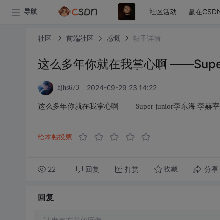
社区活动
赢在CSD
导航
社区
前端社区
感慨
帖子详情
这么多年你就在我掌心啊 ——Super 
2024-09-29 23:14:22
hjhs673
这么多年你就在我掌心啊 ——Super junior李东海 李赫宰
给本帖投票
22
回复
打赏
分享
收藏
回复