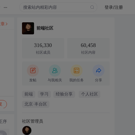
...
录
登录/注册
文章
前端社区
316,330
60,458
社区成员
社区内容
发帖
与我相关
我的任务
分享
前端
学习
经验分享
个人社区
复
北京·丰台区
社区管理员
正序