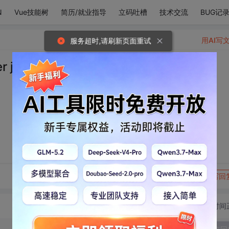
N
Vue技能树
简历/就业指导
立码吐槽
技术交流
BUG记
用AI写
服务超时,请刷新页面重试
junior李东海 李赫宰
转发到动态
举报
写回
切换为时间