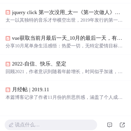
正在大海某处迷茫和你是我疲惫生活中唯一的英雄梦想，
展现了生活中的美好瞬间和情感共鸣。这些短句传递了坚
jquery click 第一次没用_太一《第一次做人》：我们都懂的那种疼和忍，多伤人也迷人...
持、热爱和希望的主题，鼓励人们在日常中寻找意义，保
持理智面对挑战，并在彼此的世界中找到连接。
太一以其独特的音乐才华横空出世，2019年发行的第一张
实体专辑中，《第一次做人》作为首发歌曲，展现了太一
全面的音乐才能。这首歌由太一亲自包揽词曲唱及制作，
vue获取当前月最后一天_10月的最后一天，有哪些不想谈恋爱适合发朋友圈的文案？...
通过歌词传达了成长的挣扎与坚持。
分享10月尾单身生活感悟：热爱一切，无特定爱情目标，
享受自我成长与独立。精选朋友圈文案展示不急于恋爱的
态度和对生活的热爱。
2022-自信、快乐、坚定
回顾2021，作者意识到随着年龄增长，时间似乎加速，对
亲人的健康和朋友的青春友情充满珍视。工作中逐渐获得
认可，明白基础学习的重要性。感情上经历了分手，学会
月经帖 | 2019.11
与过去告别，理解爱情的本质。2022年，作者希望快乐、
自信并坚定，设定了学习、生活技能提升、旅行和阅读等
本篇博客记录了作者11月份的所思所感，涵盖了个人成
目标。
长、科技创新、生活方式等多个方面，从10000小时定律的
探讨到GitHub的千年代码保存计划，再到个人技能提升和
生活态度的反思，展现了作者对自我提升和时代变迁的深
刻感悟。
说点什么…