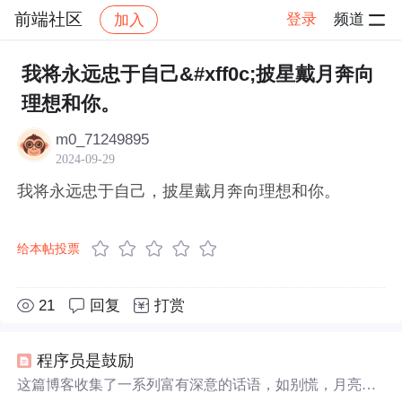
前端社区
登录
频道
加入
帖子详情
社区
前端社区
感慨
我将永远忠于自己&#xff0c;披星戴月奔向
理想和你。
m0_71249895
2024-09-29
我将永远忠于自己，披星戴月奔向理想和你。
给本帖投票
21
回复
打赏
程序员是鼓励
这篇博客收集了一系列富有深意的话语，如别慌，月亮也