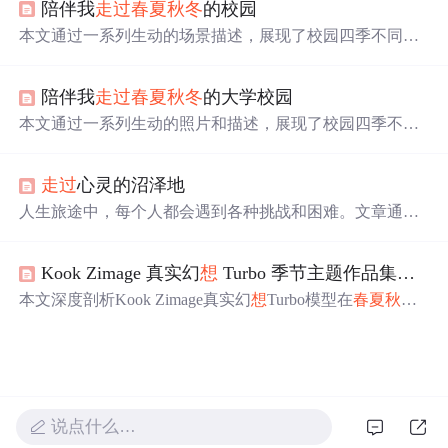
陪伴我
走过
春夏秋冬
的校园
本文通过一系列生动的场景描述，展现了校园四季不同的
美丽景色。从春季的迎春花到夏季的月季，再到秋季的落
叶和冬季的雪景，每一张画面都充满了生命力与诗情画
陪伴我
走过
春夏秋冬
的大学校园
意。
本文通过一系列生动的照片和描述，展现了校园四季不同
的美丽景色。从春季的第一批花开到夏季图书馆的神秘氛
围，再到秋季的落叶和冬季的雪景，记录了一年四季校园
走过
心灵的沼泽地
的变化。
人生旅途中，每个人都会遇到各种挑战和困难。文章通过
生动的比喻，讲述了如何克服内心的贪婪、恐惧等负面情
绪，
走过
心灵的沼泽，实现自我超越。
Kook Zimage 真实幻
想
Turbo 季节主题作品集：
春
本文深度剖析Kook Zimage真实幻
想
Turbo模型在
春夏秋冬
四大主题下的AI图像生成能力，重点阐述其融合写实质感
与超现实幻
想
的独特风格。涵盖提示词设计策略、光影/材
质/氛围建模机制、多季节典型案例（如光之精灵、水晶沙
漠、悬浮枫岛、极光冰瀑等），强调该模型在数字艺术创
作中对情绪化视觉表达与概念级构图的支持能力。
说点什么…