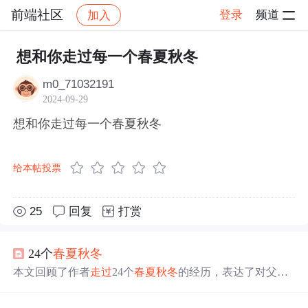
前端社区
登录
频道
加入
帖子详情
社区
前端社区
感慨
想和你走过每一个春夏秋冬
m0_71032191
2024-09-29
想和你走过每一个春夏秋冬
给本帖投票
25
回复
打赏
24个
春夏秋冬
本文回顾了作者
走过
24个
春夏秋冬
的经历，表达了对父母
及所有帮助过自己的人的深深感激之情。文章强调了感恩
的重要性，并鼓励读者珍惜身边的人和事。