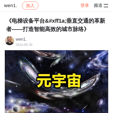
wen1.
登录
频道
加入
帖子详情
社区
wen1.
交流讨论
《电梯设备平台&#xff1a;垂直交通的革新
者——打造智能高效的城市脉络》
wen1.
2024-09-30