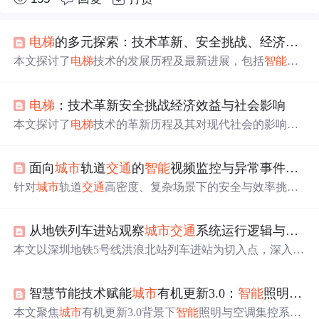
电梯
的多元探索：技术革新、安全挑战、经济效益与社会影响
本文探讨了
电梯
技术的发展历程及最新进展，包括
智能
调
度、人脸识别等新兴技术的应用。分析了
电梯
安全面临的
挑战与应对措施，并讨论了
电梯
在房地产领域的应用价值
电梯
：技术革新安全挑战经济效益与社会影响
及对社会发展的推动作用。
本文探讨了
电梯
技术的革新历程及其对现代社会的影响。
从
智能
调度到节能技术的应用大幅提升了用户体验与安全
性。同时分析了
电梯
产业带来的经济效益及对社会发展的
面向
城市
轨道
交通
的
智能
视频监控与异常事件检测系统研究
推动作用。
针对
城市
轨道
交通
高密度、复杂场景下的安全与效率挑
战，本文研究基于深度学习与计算机视觉的
智能
视频监控
系统，集成多类异常检测算法。通过构建融合多目标跟
从地铁列车进站观察
城市
交通
系统运行逻辑与调度艺术
踪、时空分析与轻量化部署的框架，提升对跌倒、客流突
变、
设备
异常等事件的实时感知能力，实现从‘被动录
本文以深圳地铁5号线洪浪北站列车进站为切入点，深入剖
像’到‘主动预警’的技术跨越，推动智慧城轨系统的落地应
析
城市
轨道
交通
系统的运行逻辑与
智能
调度机制。重点涵
用。
盖列车编号信息解析、运行方向与客流时空规律、站点路
智慧节能技术赋能
城市
有机更新3.0：
智能
照明与空调集控的革新实践
网功能定位、运行图优化原理、实时应急调度策略，以及
数据驱动的系统分析框架。内容聚焦于调度系统、运行
本文聚焦
城市
有机更新3.0背景下
智能
照明与空调集控系统