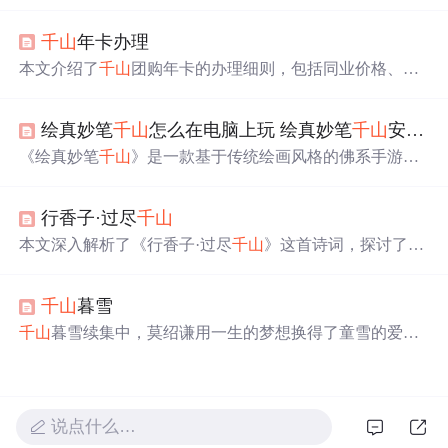
补充了实用功能，如阻止事件传播、实现文件下载和选择
框等。通过解决技术难题，如兼容性、文件读取及样式调
千山
年卡办理
整，成功提升了用户体验。
本文介绍了
千山
团购年卡的办理细则，包括同业价格、提
交时间、下卡时间等，还说明了年卡开卡时间、有效期及
使用限制。同时列出了
千山
景区的免票人群，如生日当天
绘真妙笔
千山
怎么在电脑上玩 绘真妙笔
千山
安卓模拟器教程
游客、70 周岁以上老人等。
《绘真妙笔
千山
》是一款基于传统绘画风格的佛系手游，
玩家可在电脑上通过模拟器体验。游戏讲述了一修和尚与
墨言少年的寻访画圣之旅，展现山水人间故事。注意：电
行香子·过尽
千山
脑配置至少4G内存以避免卡顿。
本文深入解析了《行香子·过尽
千山
》这首诗词，探讨了其
意境、意象及深层含义。通过对比与美女原玉的创作，展
示了作者对历史人物和自然景观的独特见解。
千山
暮雪
千山
暮雪续集中，莫绍谦用一生的梦想换得了童雪的爱，
尽管起初他难以相信自己的心声。在一系列误会与挣扎
后，莫绍谦终于勇敢地表达了爱意。然而，故事并未就此
结束，童雪的反应、莫绍谦的自首，以及慕家的介入，共
同编织了一段关于爱情、责任与家庭的复杂纠葛。最终，
说点什么…
通过一系列转折与和解，这对恋人实现了完美的大结局。