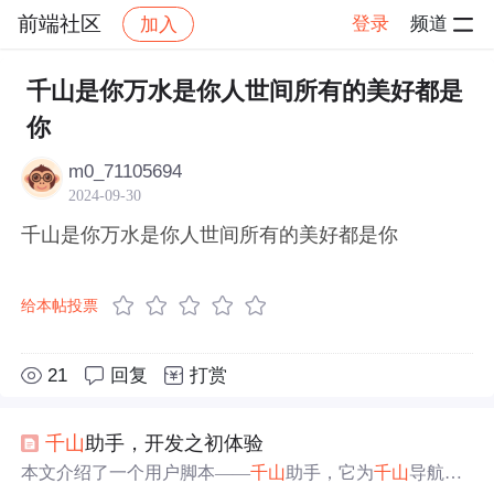
前端社区
登录
频道
加入
帖子详情
社区
前端社区
感慨
千山是你万水是你人世间所有的美好都是
你
m0_71105694
2024-09-30
千山是你万水是你人世间所有的美好都是你
给本帖投票
21
回复
打赏
千山
助手，开发之初体验
本文介绍了一个用户脚本——
千山
助手，它为
千山
导航站