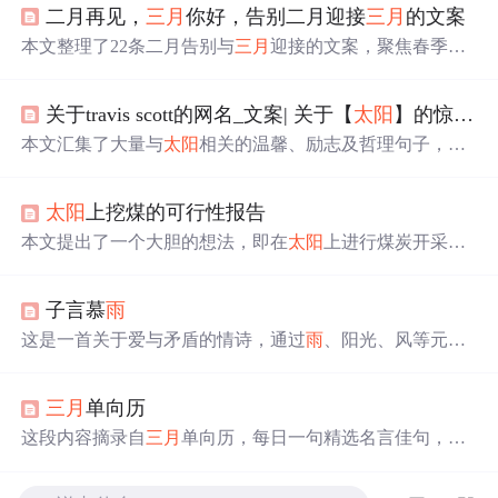
二月再见，
三月
你好，告别二月迎接
三月
的文案
本文整理了22条二月告别与
三月
迎接的文案，聚焦春季意
象（如春暖花开、春风、阳光、希望等），强调时间节点
转换、积极情绪传递与生活仪式感。内容适用于社交媒体
关于travis scott的网名_文案| 关于【
太阳
】的惊艳句子
发布、节日营销文案及用户运营场景，突出季节更替中的
情感共鸣与正向激励，不涉及具体技术实现或IT系统功
本文汇集了大量与
太阳
相关的温馨、励志及哲理句子，通
能。
过不同角度描绘
太阳
的美好寓意及其给人带来的正面影
响。
太阳
上挖煤的可行性报告
本文提出了一个大胆的想法，即在
太阳
上进行煤炭开采以
获取能源。文章分为三个部分，首先论证了
太阳
主要由煤
炭构成；其次讨论了在
太阳
上进行煤炭开采的可能性；最
子言慕
雨
后详细介绍了具体的开采方法。
这是一首关于爱与矛盾的情诗，通过
雨
、阳光、风等元素
表达了情感的复杂性和不可捉摸。诗中细腻地描绘了主人
公对爱的向往与逃避，以及由此产生的内心挣扎。
三月
单向历
这段内容摘录自
三月
单向历，每日一句精选名言佳句，涵
盖文学、哲学等多个领域，旨在通过这些话语给予人们思
考与启发。从年少时代的忧郁到职场中的处世哲学，每句