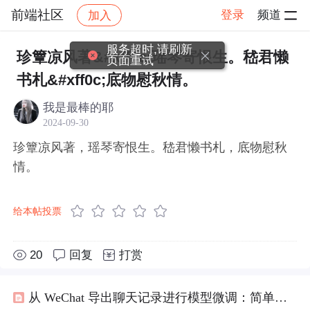
前端社区
登录
频道
加入
帖子详情
社区
前端社区
感慨
服务超时,请刷新
珍簟凉风著&#xff0c;瑶琴寄恨生。嵇君懒
页面重试
书札&#xff0c;底物慰秋情。
我是最棒的耶
2024-09-30
珍簟凉风著，瑶琴寄恨生。嵇君懒书札，底物慰秋
情。
给本帖投票
20
回复
打赏
从 WeChat 导出聊天记录进行模型微调：简单的五步指南