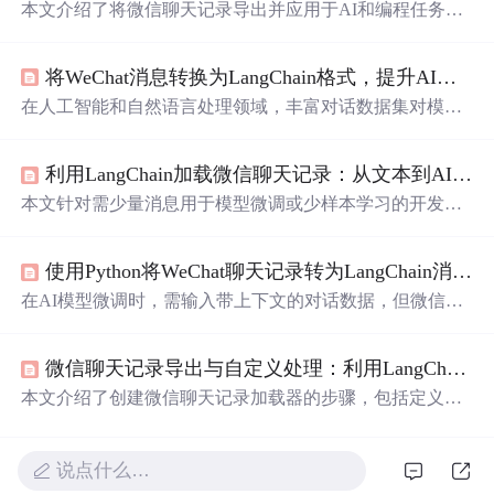
本文介绍了将微信聊天记录导出并应用于AI和编程任务的
方法。包括定义聊天加载器、创建加载器并加载消息、使
用转换后的消息等步骤，还给出常见问题的解决方案，最
将WeChat消息转换为LangChain格式，提升AI模型的训练效率
后提供了进一步学习的资源，如LangChain官方文档等。
在人工智能和自然语言处理领域，丰富对话数据集对模型
训练至关重要。本文介绍将WeChat聊天记录转换为LangCh
ain支持格式的方法，包括技术背景、核心原理、代码实
利用LangChain加载微信聊天记录：从文本到AI训练样本
现，还分析了应用场景并给出实践建议，可用于模型微调
等任务。
本文针对需少量消息用于模型微调或少样本学习的开发
者，介绍如何构建自定义聊天加载器，将微信聊天记录转
换为LangChain格式消息列表。包括创建消息转储、定义聊
使用Python将WeChat聊天记录转为LangChain消息格式
天加载器、加载消息等步骤，还提及常见问题及解决方
案，支持灵活的AI模型训练和应用。
在AI模型微调时，需输入带上下文的对话数据，但微信直
接导出聊天信息不便。本文介绍通过手动复制粘贴聊天记
录到文本文件，利用自定义加载器将其转换成LangChain所
微信聊天记录导出与自定义处理：利用LangChain构建高效聊天加载器
需消息格式用于模型训练，还给出代码实现步骤、应用场
景及实践建议。
本文介绍了创建微信聊天记录加载器的步骤，包括定义聊
天加载器，将粘贴的文本消息转换为LangChain支持的消息
对象，以及创建加载器并加载消息。还提及常见问题及解
决方案，如格式问题和API访问限制，最后给出进一步学
说点什么…
习资源。