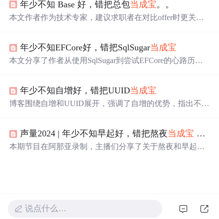
年少不知 Base 好，错把总包
当成
宝
。。
配置和使用 Splash，包括发送 GET 和 POST 请求，并强调
了 Splash 在无反爬策略但需要JS渲染场景下的优势。
本文作者作为技术专家，建议求职者在对比offer时更关注B
ase薪资而非总包，强调Base的稳定性、涨薪潜力和作为基
本生活来源的重要性，同时提醒考虑股票和期权的不确定
年少不知EFCore好，错把SqlSugar
当成
宝
性和相关因素。
本文分享了作者从使用SqlSugar到尝试EFCore的心路历
程，并详细介绍了EFCore的基本使用方法，包括安装NuGe
t包、创建数据库实体类及DbContext等步骤。
年少不知自增好，错把UUID
当成
宝
博客围绕自增和UUID展开，强调了自增的优势，指出不应
错把UUID
当成
首选。虽未给出详细内容，但核心聚焦于两
者在信息技术领域的应用选择。
声量2024 | 年少不知早起好，错把熬夜
当成
宝
—— 聊聊早起和熬夜
本期节目在阿那亚录制，主播们分享了关于熬夜和早起的
观点，涉及个人生活习惯、城市夜生活观察、身体健康关
注及工作与创造力的关系。
说点什么…