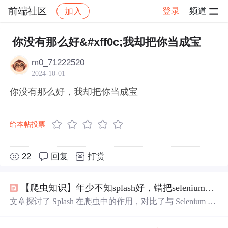
前端社区
登录
频道
加入
帖子详情
社区
前端社区
感慨
你没有那么好&#xff0c;我却把你当成宝
m0_71222520
2024-10-01
你没有那么好，我却把你当成宝
给本帖投票
22
回复
打赏
【爬虫知识】年少不知splash好，错把selenium
当成
文章探讨了 Splash 在爬虫中的作用，对比了与 Selenium 的
区别。作者分享了初次使用 Splash 的误解，指出 Splash 能
有效渲染JS动态页面，提升爬虫效率。文中还介绍了如何