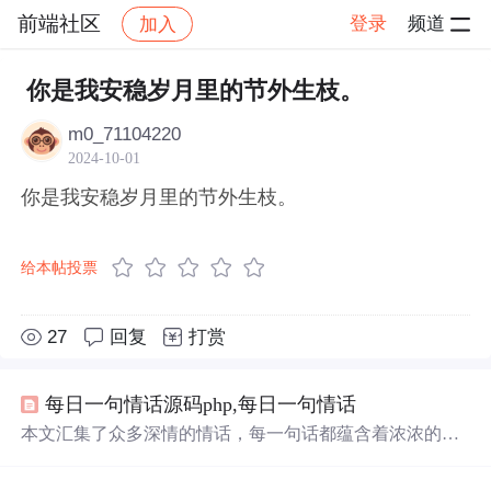
前端社区
登录
频道
加入
帖子详情
社区
前端社区
感慨
你是我安稳岁月里的节外生枝。
m0_71104220
2024-10-01
你是我安稳岁月里的节外生枝。
给本帖投票
27
回复
打赏
每日一句情话源码php,每日一句情话
本文汇集了众多深情的情话，每一句话都蕴含着浓浓的情
感与爱意，适合用来表达对另一半的深情与承诺。