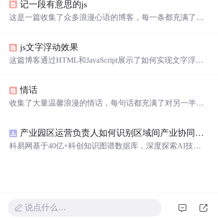
记一段有意思的js
这是一篇收集了众多浪漫心语的博客，每一条都充满了甜
蜜和温情，表达了作者对某人的深深喜爱。从星辰大海到
日常生活，从诗词歌赋到甜蜜日常，字
里
行间透露出对你
js文字浮动效果
的独特情感，仿佛每个瞬间都因你而闪耀。这些话语如同
繁星，照亮了平凡的日子，让人感受到爱的力量和美好。
这篇博客通过HTML和JavaScript展示了如何实现文字浮动
的效果。作者利用CSS设置元素的绝对定位，JavaScript则
用来随机生成文字的初始位置和透明度变化，营造出文字
情话
在页面上随机飘动的视觉效果。此外，文中还包含了对CS
S样式和JavaScript事件监听的运用，增加了互动性和趣味
收集了大量温馨浪漫的情话，每句话都充满了对另一半深
性。
深的爱意和思念，适合用来表达心意。
产业园区运营负责人如何识别区域间产业协同机会？.docx
科易网基于40亿+科创知识图谱数据库，深度探索AI技术
在技术转移、成果转化、技术经纪、知识产权、产业创
新、科技招商等垂直领域的多样化应用场景，研究科技创
新领域的AI+数智化解决方案，推动科技创新与产业创新
智能化发展。
说点什么…