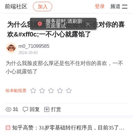
前端社区
登录
频道
加入
帖子详情
社区
前端社区
感慨
服务超时,请刷新
为什么我脸皮那么厚还是包不住对你的喜
页面重试
欢&#xff0c;一不小心就露馅了
m0_71099585
2024-10-01
为什么我脸皮那么厚还是包不住对你的喜欢，一不
小心就露馅了
给本帖投票
31
回复
打赏
知乎高赞：31岁零基础转行程序员，目前35了，网友：