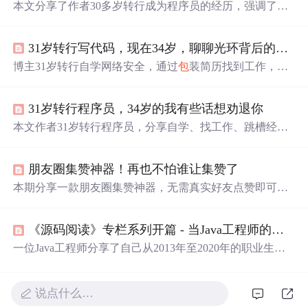
本文分享了作者30多岁转行成为程序员的经历，强调了自
学、选择PHP的决策、简历
包
装及求职挑战，以及在不同
工作阶段的技术提升和职业发展。作者通过自身的经历鼓
31岁转行写代码，现在34岁，聊聊光环背后的阴影
励和警示潜在转行者评估自身条件和目标。
博主31岁转行自学网络安全，通过
包
装简历找到工作，后
跳槽涨薪。但年龄与技术能力不匹配让其尴尬，他提醒30
多岁想转行程序员且
脸皮
薄的人要慎重，还分享了网络安
31岁转行程序员，34岁的我有些话想劝退你
全学习资源，
包
括成长路线图、视频教程等。
本文作者31岁转行程序员，分享自学、找工作、跳槽经
历。自学网络安全通过看视频教程，找工作时简历造假艰
难，最终凭运气入职小公司。后跳槽涨薪，但面临年龄与
朋友圈集赞神器！再也不怕谁让集赞了
技术能力不匹配的尴尬。作者劝30多岁想转行程序员且
脸
皮
薄的人慎重，还分享网络安全学习资源。
本期分享一款朋友圈集赞神器，无需真实好友点赞即可快
速集齐指定数量的赞与评论，适用于各种集赞需求，如网
课任务或商家优惠活动。神器通过生成随机头像的好友赞
《源码阅读》专栏系列开篇 - 当Java工程师的这几年
与自定义评论，使集赞过程既高效又隐私安全。
一位Java工程师分享了自己从2013年至2020年的职业生涯
经历，
包
括在不同公司的工作经历、技术成长、项目参与
及创业尝试。文章强调了终身学习的重要性，特别是深入
学习Java源码和区块链技术。
说点什么…