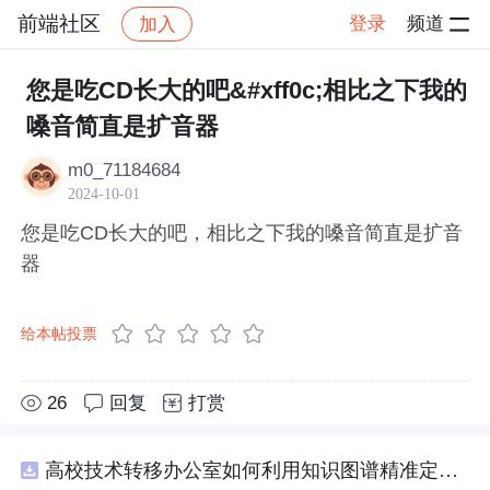
前端社区
登录
频道
加入
帖子详情
社区
前端社区
感慨
您是吃CD长大的吧&#xff0c;相比之下我的
嗓音简直是扩音器
m0_71184684
2024-10-01
您是吃CD长大的吧，相比之下我的嗓音简直是扩音
器
给本帖投票
26
回复
打赏
高校技术转移办公室如何利用知识图谱精准定位产业需求与技术适配点？.docx