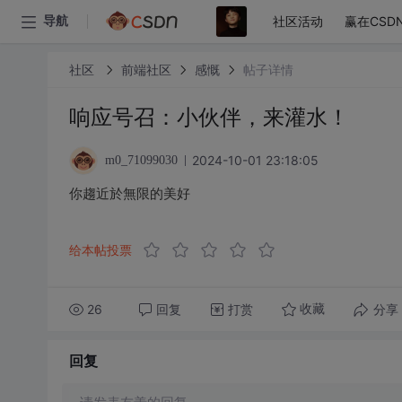
社区活动
赢在CSD
导航
社区
前端社区
感慨
帖子详情
响应号召：小伙伴，来灌水！
2024-10-01 23:18:05
m0_71099030
你趨近於無限的美好
给本帖投票
26
回复
打赏
分享
收藏
回复