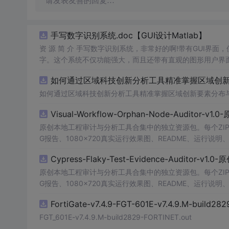
请发表友善的回复…
手写数字识别系统.doc【GUI设计Matlab】
资 源 简 介 手写数字识别系统，非常好的啊!带有GUI界面
字。这个系统不仅功能强大，而且还带有直观的图形用户界面
的识别结果。这个系统可以在各种场景中使用，无论是学校
如何通过区域科技创新分析工具精准掌握区域创新要
便和实用的工具，你一定会喜欢它的！
如何通过区域科技创新分析工具精准掌握区域创新要素分布
Visual-Workflow-Orphan-Node-Auditor-v1
原创本地工程审计与分析工具合集中的独立资源包。每个ZIP
G报告、1080×720真实运行效果图、README、运行说明、功
m test验证算法，执行npm run report生成报
Cypress-Flaky-Test-Evidence-Auditor-v1
源码、Logo、官方截图、论文、生产日志或其他受限素材
原创本地工程审计与分析工具合集中的独立资源包。每个ZIP
G报告、1080×720真实运行效果图、README、运行说明、功
m test验证算法，执行npm run report生成报
FortiGate-v7.4.9-FGT-601E-v7.4.9.M-build28
源码、Logo、官方截图、论文、生产日志或其他受限素材
FGT_601E-v7.4.9.M-build2829-FORTINET.out