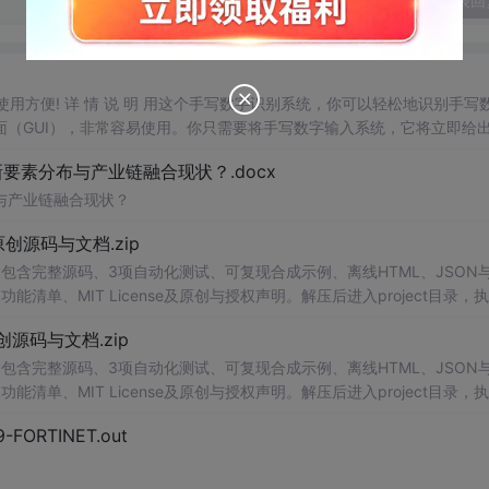
发表回
，使用方便! 详 情 说 明 用这个手写数字识别系统，你可以轻松地识别手写
（GUI），非常容易使用。你只需要将手写数字输入系统，它将立即给
、工作还是日常生活，都能为你提供快速和准确的识别服务。它是一个非
素分布与产业链融合现状？.docx
与产业链融合现状？
.0-原创源码与文档.zip
包含完整源码、3项自动化测试、可复现合成示例、离线HTML、JSON与
能清单、MIT License及原创与授权声明。解压后进入project目录，执
告，也可通过本地静态服务器打开网页。运行时零第三方依赖，不包含热点产品或开源
.0-原创源码与文档.zip
。适合前端开发、AI应用工程、测试审计和课程实践。
包含完整源码、3项自动化测试、可复现合成示例、离线HTML、JSON与
能清单、MIT License及原创与授权声明。解压后进入project目录，执
告，也可通过本地静态服务器打开网页。运行时零第三方依赖，不包含热点产品或开源
29-FORTINET.out
。适合前端开发、AI应用工程、测试审计和课程实践。