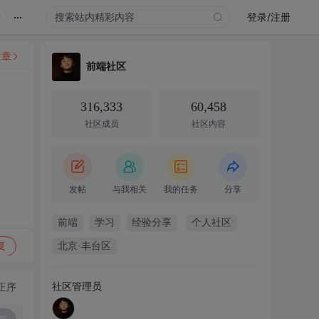
...
录
登录/注册
文章
前端社区
316,333
60,458
社区成员
社区内容
发帖
与我相关
我的任务
分享
前端
学习
经验分享
个人社区
复
北京·丰台区
社区管理员
正序