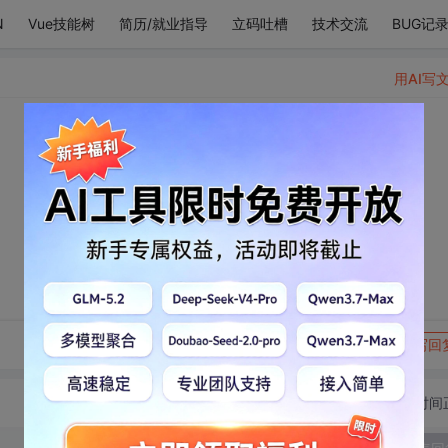
N
Vue技能树
简历/就业指导
立码吐槽
技术交流
BUG记
用AI写
转发到动态
举报
写回
切换为时间