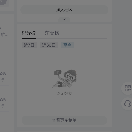
复
加入社区
数
积分榜
荣誉榜
出准确
常方
近7日
近30日
至今
SV
行np
项目
暂无数据
SV
行np
项目
查看更多榜单