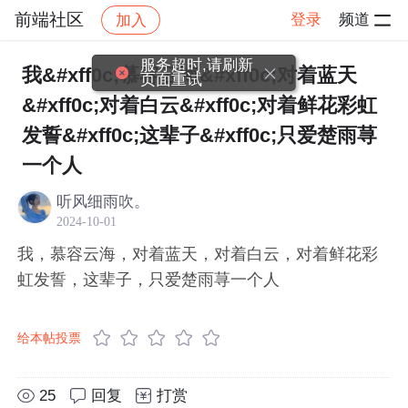
前端社区
登录
频道
加入
帖子详情
社区
前端社区
感慨
服务超时,请刷新
我&#xff0c;慕容云海&#xff0c;对着蓝天
页面重试
&#xff0c;对着白云&#xff0c;对着鲜花彩虹
发誓&#xff0c;这辈子&#xff0c;只爱楚雨荨
一个人
听风细雨吹。
2024-10-01
我，慕容云海，对着蓝天，对着白云，对着鲜花彩
虹发誓，这辈子，只爱楚雨荨一个人
给本帖投票
25
回复
打赏