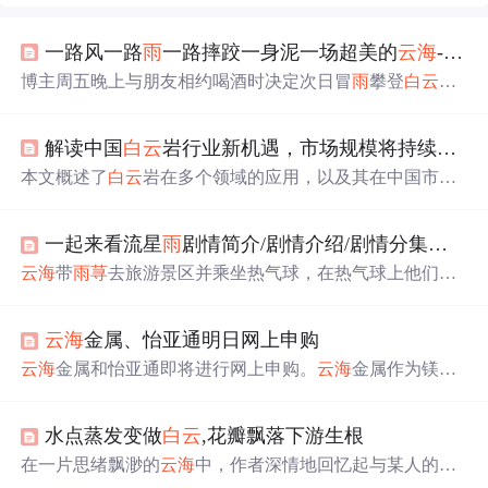
一路风一路
雨
一路摔跤一身泥一场超美的
云海
--惠阳
博主周五晚上与朋友相约喝酒时决定次日冒
雨
攀登
白云
嶂，体验登山途中风
雨
交加的艰辛，最终在山顶观赏到壮
观的
云海
奇观。尽管道路湿滑且充满挑战，但美景与独特
解读中国
白云
岩行业新机遇，市场规模将持续扩大
的山顶火锅体验让这次旅行变得难忘。
本文概述了
白云
岩在多个领域的应用，以及其在中国市场
的稳步增长。随着经济和基础设施建设的推进，
白云
岩需
求增加，政府政策支持和环保要求促使行业向绿色、智能
一起来看流星
雨
剧情简介/剧情介绍/剧情分集介绍第三十三集
转型。大型和中小型企业共同参与竞争，未来市场发展空
间巨大。
云海
带
雨
荨
去旅游景区并乘坐热气球，在热气球上他们
发
誓
要永远在一起。
云海
还为
雨
荨
定制了泥人作为生日礼
物。然而，在一场赛车后，
云海
不幸发生车祸。
云海
金属、怡亚通明日网上申购
云海
金属和怡亚通即将进行网上申购。
云海
金属作为镁合
金行业的领导者，计划扩大产能并投资相关项目。怡亚通
则专注于提供高端物流管理服务，计划通过募集资金进一
水点蒸发变做
白云
,花瓣飘落下游生根
步完善其供应链管理项目。
在一片思绪飘渺的
云海
中，作者深情地回忆起与某人的过
往，表达出对对方深深的思念与内疚。文章通过自然界的