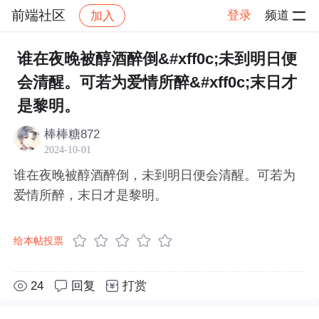
前端社区
登录
频道
加入
帖子详情
社区
前端社区
感慨
谁在夜晚被醇酒醉倒&#xff0c;未到明日便
会清醒。可若为爱情所醉&#xff0c;末日才
是黎明。
棒棒糖872
2024-10-01
谁在夜晚被醇酒醉倒，未到明日便会清醒。可若为
爱情所醉，末日才是黎明。
给本帖投票
24
回复
打赏