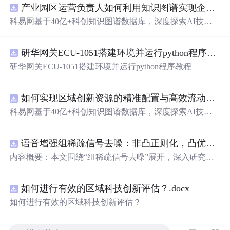
产业园区运营负责人如何利用知识图谱实现企业精准对接与协同？.docx
科易网基于40亿+科创知识图谱数据库，深度探索AI技术
在技术转移、成果转化、技术经纪、知识产权、产业创
新、科技招商等垂直领域的多样化应用场景，研究科技创
研华网关ECU-1051搭建环境并运行python程序教程
新领域的AI+数智化解决方案，推动科技创新与产业创新
智能化发展。
研华网关ECU-1051搭建环境并运行python程序教程
如何实现区域创新资源的精准配置与高效流动？.docx
科易网基于40亿+科创知识图谱数据库，深度探索AI技术
在技术转移、成果转化、技术经纪、知识产权、产业创
新、科技招商等垂直领域的多样化应用场景，研究科技创
语音增强组稀疏信号去噪：非凸正则化，凸优化研究（Matlab代码实现）
新领域的AI+数智化解决方案，推动科技创新与产业创新
智能化发展。
内容概要：本文围绕“组稀疏信号去噪”展开，深入研究了
基于非凸正则化与凸优化的信号处理方法，并提供了完整
的Matlab代码实现。文章系统阐述了如何通过引入非凸正
如何进行有效的区域科技创新评估？.docx
则项克服传统稀疏恢复方法的局限性，从而在语音增强等
实际应用中实现更优的去噪性能。研究采用组稀疏建模范
如何进行有效的区域科技创新评估？
式，将信号按子带或时频块进行分组，以更好地保留信号
的结构性特征。文中详细构建了相应的数学模型，将原始