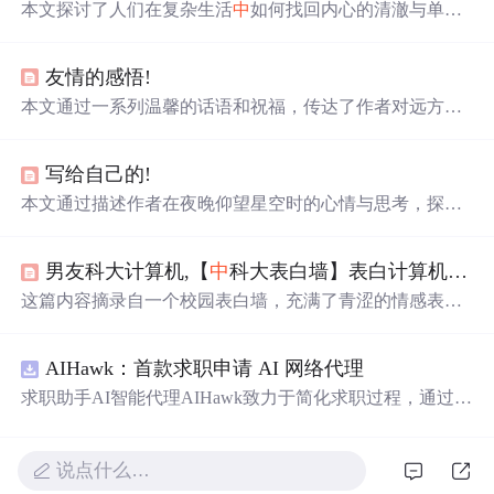
本文探讨了人们在复杂生活
中
如何找回内心的清澈与单
纯。作者通过对比成人与婴儿对待生活的态度，呼吁读者
学会活在当下，体验纯粹的情感，摆脱对过去的追忆与对
友情的感悟!
未来的担忧。
本文通过一系列温馨的话语和祝福，传达了作者对远方朋
友的思念之情，同时也寄托了对生活的感悟和对未来的美
好祝愿。
写给自己的!
本文通过描述作者在夜晚仰望星空时的心情与思考，探讨
了关于遗忘与释放、随遇而安与情感执着之间的矛盾心
理，表达了对于幸福的追寻与迷茫。
男友科大计算机,【
中
科大表白墙】表白计算机系不知道哪个班的朱文冬小哥哥！！希望你可以遇到更好的男孩子...
这篇内容摘录自一个校园表白墙，充满了青涩的情感表白
和内心独白。学生们通过文字表达对心仪对象的喜欢、期
待与遗憾，展现出大学生活
中
的情感世界。其
中
既有对未
AIHawk：首款求职申请 AI 网络代理
来的憧憬，也有对过去的反思，体现了年轻人对于爱情的
独特理解和感受。
求职助手AI智能代理AIHawk致力于简化求职过程，通过自
动化职位申请流程。借助人工智能，它能够帮助用户以定
制化的方式申请多个职位。
说点什么…