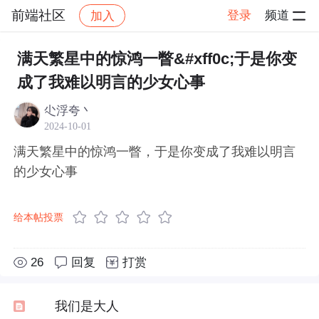
前端社区
登录
频道
加入
帖子详情
社区
前端社区
感慨
满天繁星中的惊鸿一瞥&#xff0c;于是你变
成了我难以明言的少女心事
尐浮夸丶
2024-10-01
满天繁星中的惊鸿一瞥，于是你变成了我难以明言
的少女心事
给本帖投票
26
回复
打赏
我们是大人