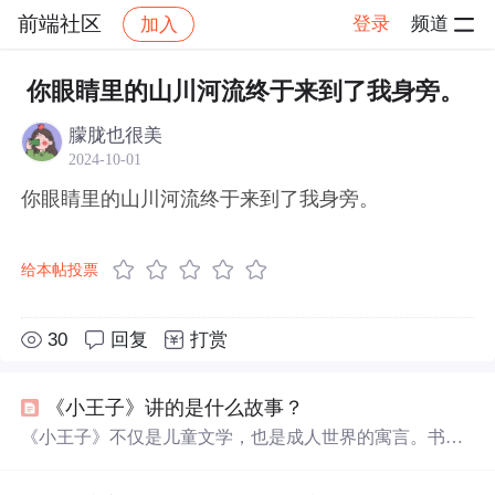
前端社区
登录
频道
加入
帖子详情
社区
前端社区
感慨
你眼睛里的山川河流终于来到了我身旁。
朦胧也很美
2024-10-01
你眼睛里的山川河流终于来到了我身旁。
给本帖投票
30
回复
打赏
《小王子》讲的是什么故事？
《小王子》不仅是儿童文学，也是成人世界的寓言。书中
强调用心感知而非只依赖
眼睛
，揭示了生活中真正重要的
往往是无形的。小王子与玫瑰、狐狸的故事教给我们爱与