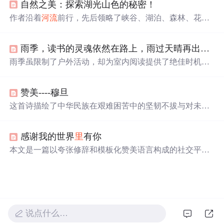
自然之美：探索湖光山色的秘密！
责任，以及每个事物的独特价值。通过小王子与其他星球
居民的相遇，批判了成人的盲目与疏离，提醒我们保持对
作者沿着
河流
前行，先后领略了峡谷、湖泊、森林、花园
世界的好奇和理解。
等自然景观，经历了夕阳、暴风雨和雨后彩虹。此次旅行
是心灵的洗礼，让人感受到自然之美不仅在于外在，更能
雨季，读书的灵魂依然在路上，雨过天晴再出发！
带来内心平静与力量，呼吁人们珍惜环境。
雨季虽限制了户外活动，却为室内阅读提供了绝佳时机。
在雨声伴奏下，阅读成为一种心灵上的远行，让想象力带
你穿越
山川
峡谷。纸质书的触感和有声书的韵律，都是电
赞美----穆旦
子设备无法替代的阅读体验。书架上的旅行文学和历史地
图册，更是激发了对远方的向往。雨天，不妨让灵魂在书
这首诗描绘了中华民族在艰难困苦中的坚韧不拔与对未来
海中自由翱翔。
的无限希望，通过描绘
山川
、村庄、人民的生活场景，展
现了历史的厚重与民族精神的传承。
感谢我的世界
里
有你
本文是一篇以夸张修辞和模板化赞美语言构成的社交平台
引流文案，旨在通过情感渲染与高频正向话术刺激用户关
注行为。内容缺乏实质性信息，核心策略聚焦于人设塑
造、情绪唤起与行动号召，典型体现低质流量文案的文本
特征，涉及文案设计、用户心理、传播效果等信息技术相
关传播机制。
说点什么…