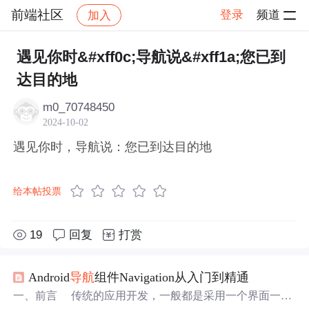
前端社区
登录
频道
加入
帖子详情
社区
前端社区
感慨
遇见你时&#xff0c;导航说&#xff1a;您已到
达目的地
m0_70748450
2024-10-02
遇见你时，导航说：您已到达目的地
给本帖投票
19
回复
打赏
Android
导航
组件Navigation从入门到精通
一、前言 传统的应用开发，一般都是采用一个界面一个