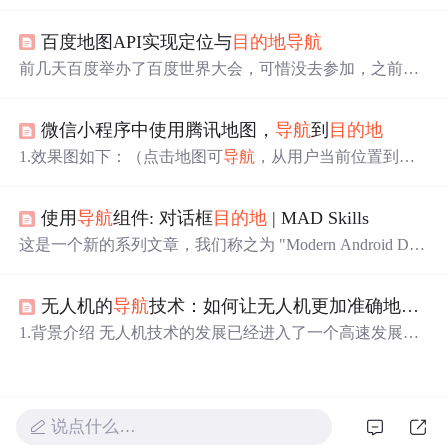
Activity 的形式，但是大家都知道， Activity 在 Android 中
是属于重量级的组件，从而导致程序资源消耗大，用户体
百度地图API实现定位与
目的地
导航
验不佳。而
导航
组件 Navigation 采用的是 Fragment 轻量级
的组件实现的，可以节省资源，提高用户体验。 二、
导航
前几天百度举办了百度世界大会，可惜没去参加，之前参
简介 &nbs...
加了百度的开发者大会，在会上也了解了百度的产品，百
度现在朝着平台化的方向在发展，感觉很不错，也试用了
微信小程序中使用腾讯地图，
导航
到
目的地
百度的产品，现在就用着百度的网盘，今天看了下百度地
图的开放API，然后做了个Demo，这里分享出来。如果应
1.效果图如下：（点击地图可
导航
，从用户当前位置到
目
用主要针对国内市场的话，用百度地图还是一个比较不错
的地
） 2. wxml文件中 （1）目标地址location &lt;!-- 地址 --
的选择。另外，百度还有一个PCS（Personal cloud storag
&gt; &lt;view class='loc'&gt; &lt;view&gt; &lt;text class='iconfo
e）个人云存储，我
使用
导航
组件: 对话框
目的地
| MAD Skills
nt icon-location'&gt;&lt;/text&gt; &lt;/view&gt; &l...
这是一个新的系列文章，我们称之为 "Modern Android Dev
elopment 技巧"，简称为"MAD Skills"。本系列文章致力于
帮助开发...
无人机的
导航
技术：如何让无人机更加准确地
到达
1.背景介绍 无人机技术的发展已经进入了一个高速发展的
阶段，它在各个领域都有着广泛的应用，如农业、交通、
物流、军事等。无人机的
导航
技术是其核心之一，它决定
了无人机在空中的行进方向和速度，有着重要的影响力。
在这篇文章中，我们将深入探讨无人机
导航
技术的核心概
说点什么…
念、算法原理、具体操作步骤以及数学模型公式，并通过