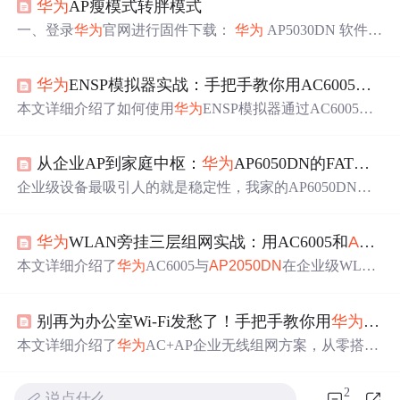
华为
AP瘦模式转胖模式
一、登录
华为
官网进行固件下载：
华为
AP5030DN 软件下
载和补丁升级 -
华为
二、3CDaemon配置-将下载好的升级
固件复制到对应的上传/下载目录中 三、设置本地IP 四、
华为
ENSP模拟器实战：手把手教你用AC6005和
AP
设置好IP后，确保能Ping通AP地址（AP默认地址169.254.1.
1/16） 五、console口参数设置 六、通过CRT登陆AP,初始
本文详细介绍了如何使用
华为
ENSP模拟器通过AC6005和
密码：admin@huawei.com,查看当前固件版本：display versi
AP2050DN
搭建企业级无线网络，包括组网拓扑设计、VL
on 七、输入reset,开机 看到 “Press f or F to
AN与DHCP配置、CAPWAP隧道建立以及Web界面配置等
从企业AP到家庭中枢：
华为
AP6050DN的FAT模式改造与家用网络部署
关键步骤。特别针对AP上线、无线业务配置和常见故障排
查提供了实用技巧，帮助网络工程师快速掌握企业无线网
企业级设备最吸引人的就是稳定性，我家的AP6050DN连
络部署的核心技术。
续运行三个月都没出现过断流，相比之前某品牌千元路由
每周都要重启的体验，简直是降维打击。在PuTTY的警告
华为
WLAN旁挂三层组网实战：用AC6005和
AP2050DN
窗口点"是"继续即可，这不是安全
问题
。用了半年后总结
出几个经验：首先，企业设备没有自动重启功能，建议在
本文详细介绍了
华为
AC6005与
AP2050DN
在企业级WLA
Web界面的"系统>维护"里设置每周定时重启。最惊喜的是
N部署中的实战经验，重点解析了三层组网架构设计与无
流量统计功能，能精确到每个设备的实时速率，治好了我
缝漫游实现方案。通过VLAN规划、AP上线调优及射频参
家的"谁在偷蹭网"疑心病。唯一要吐槽的是LED指示灯太
别再为办公室Wi-Fi发愁了！手把手教你用
华为
AC
数配置，实现移动办公场景下<50ms的漫游切换，适用于
亮，我在"系统>管理"里直接关了状态灯，反正有Web管理
高密度办公、医疗园区等场景。特别强调直接转发模式与
本文详细介绍了
华为
AC+AP企业无线组网方案，从零搭建
界面可以查看状态。
智能负载均衡对业务连续性的保障作用。
稳定高效的办公Wi-Fi。通过VLAN规划、AP布点原则和A
C6005配置指南，帮助企业解决无线覆盖
问题
，实现精细
2
说点什么…