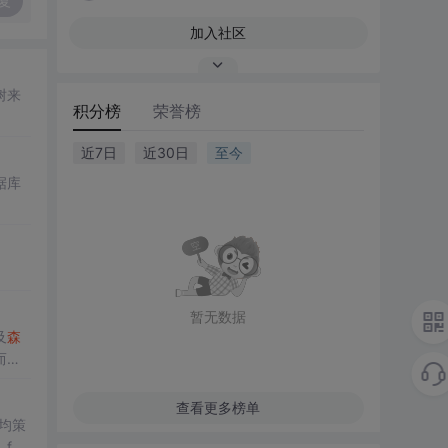
复
加入社区
树来
积分榜
荣誉榜
近7日
近30日
至今
据库
暂无数据
及
森
而是
查看更多榜单
平均策
fea