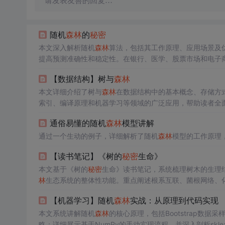
请发表友善的回复…
随机
森林
的
秘密
本文深入解析随机
森林
算法，包括其工作原理、应用场景及
提高预测准确性和稳定性。在银行、医学、股票市场和电子
【数据结构】树与
森林
本文详细介绍了树与
森林
在数据结构中的基本概念、存储方
索引、编译原理和机器学习等领域的广泛应用，帮助读者全
通俗易懂的随机
森林
模型讲解
通过一个生动的例子，详细解析了随机
森林
模型的工作原理
【读书笔记】《树的
秘密
生命》
本文基于《树的
秘密
生命》读书笔记，系统梳理树木的生理
林
生态系统的整体性功能。重点阐述根系互联、菌根网络、
通过地下网络协同生存的智能生命共同体，对林业管理与生
【机器学习】随机
森林
实战：从原理到代码实现
本文系统讲解随机
森林
的核心原理，包括Bootstrap数
略；详细展示基于NumPy的手动实现流程，并深入剖析sklearn中Ran