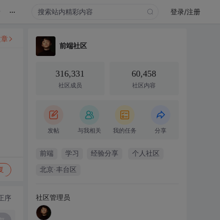
...
录
登录/注册
文章
前端社区
316,331
60,458
社区成员
社区内容
发帖
与我相关
我的任务
分享
前端
学习
经验分享
个人社区
复
北京·丰台区
社区管理员
正序