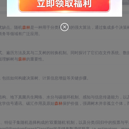
发表回
优缺点。随机
森林
是一种用于分类和回归的强大算法，通过集成多个决策
商务等领域有广泛应用。
式、遍历方法及其与二叉树的转换机制。同时探讨了它们在文件系统、数
面理解树与
森林
的重要性。
，包括如何构建决策树、计算信息增益等关键步骤。
结构、地下真菌共生网络、水分与碳循环机制、感知与信息传递能力，以
化学信号通讯、碳汇作用及原始
森林
保护价值，强调树木并非孤立个体，
态保护具有重要启示。
据采样、特征子集随机选择构成的'双重随机'机制，以及分类/回归中的投票与
domForestClassifier的关键参数调优顺序（n_estimators、max_