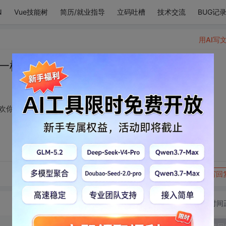
N
Vue技能树
简历/就业指导
立码吐槽
技术交流
BUG记
用AI写
一棵树都知道 我只喜欢你
欢你
转发到动态
举报
写回
切换为时间