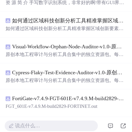
资 源 简 介 手写数字识别系统，非常好的啊!带有GUI界
面，使用方便! 详 情 说 明 用这个手写数字识别系统，你可
以轻松地识别手写数字。这个系统不仅功能强大，而且还
如何通过区域科技创新分析工具精准掌握区域创新要素分布与产业链融合现状？.docx
带有直观的图形用户界面（GUI），非常容易使用。你只
需要将手写数字输入系统，它将立即给出准确的识别结
如何通过区域科技创新分析工具精准掌握区域创新要素分
果。这个系统可以在各种场景中使用，无论是学校、工作
布与产业链融合现状？
还是日常生活，都能为你提供快速和准确的识别服务。它
是一个非常方便和实用的工具，你一定会喜欢它的！
Visual-Workflow-Orphan-Node-Auditor-v1.0-原创源码与文档.zip
原创本地工程审计与分析工具合集中的独立资源包。每个
ZIP包含完整源码、3项自动化测试、可复现合成示例、离
线HTML、JSON与SVG报告、1080×720真实运行效果图、
Cypress-Flaky-Test-Evidence-Auditor-v1.0-原创源码与文档.zip
README、运行说明、功能清单、MIT License及原创与授
权声明。解压后进入project目录，执行npm test验证算法，
原创本地工程审计与分析工具合集中的独立资源包。每个
执行npm run report生成报告，也可通过本地静态服务器打
ZIP包含完整源码、3项自动化测试、可复现合成示例、离
开网页。运行时零第三方依赖，不包含热点产品或开源项
线HTML、JSON与SVG报告、1080×720真实运行效果图、
目源码、Logo、官方截图、论文、生产日志或其他受限素
FortiGate-v7.4.9-FGT-601E-v7.4.9.M-build2829-FORTINET.out
README、运行说明、功能清单、MIT License及原创与授
材。适合前端开发、AI应用工程、测试审计和课程实践。
权声明。解压后进入project目录，执行npm test验证算法，
FGT_601E-v7.4.9.M-build2829-FORTINET.out
执行npm run report生成报告，也可通过本地静态服务器打
开网页。运行时零第三方依赖，不包含热点产品或开源项
目源码、Logo、官方截图、论文、生产日志或其他受限素
说点什么…
材。适合前端开发、AI应用工程、测试审计和课程实践。