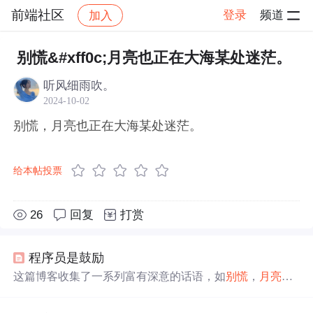
前端社区
登录
频道
加入
帖子详情
社区
前端社区
感慨
别慌&#xff0c;月亮也正在大海某处迷茫。
听风细雨吹。
2024-10-02
别慌，月亮也正在大海某处迷茫。
给本帖投票
26
回复
打赏
程序员是鼓励
这篇博客收集了一系列富有深意的话语，如
别慌
，
月亮
也
正在
大海
某处
迷茫
和你是我疲惫生活中唯一的英雄梦想，
展现了生活中的美好瞬间和情感共鸣。这些短句传递了坚