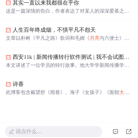
其实一直以来我都很在乎你
持、热爱和希望的主题，鼓励人们在日常中寻找意义，保
持理智面对挑战，并在彼此的世界中找到连接。
这是一篇深情的告白，作者表达了对某人的深深爱慕之
情，无论是在
大海
中迷失方向，还是在黑夜中彷徨无助，
都愿意为对方提供帮助和支持。
人生百年终成烟，不惧平凡不怨天
文章以朴树《平凡之路》歌词和毛姆《
月亮
与六便士》名
句为引，探讨人生终归于平凡的哲思，强调在历经繁华与
迷茫
后，接受并认同平凡作为生命本质与终极归宿的价值
西安11k | 新闻传播转行软件测试 | 我不会试图摘月，我要
观，呼应‘人生百年终成烟’的生命虚无感与和解意识。
本文讲述了一位学员的转行故事。他大学学新闻传播学，
毕业后工作不顺，先后做过少儿主持老师、运营。后来偶
然了解到软件测试行业，决定转行。他报了华测教育的班
诗香
学习，在老师和同学帮助下克服困难，最终拿到11k的offe
r。
此博客包含戴望舒《雨巷》、海子《女孩子》《面朝
大海
，春暖花开》、徐志摩《再别康桥》等多首经典诗歌。这
些诗歌情感丰富，或表达愁怨，或抒发离别之情，或展现
对美好生活的向往。
说点什么…