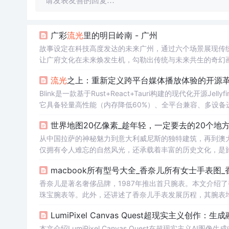
请发表友善的回复…
广彩
流光
里的明日岭南 - 广州
故事设定在科技高度发达的未来广州，通过六个场景展现传
让广府文化在未来焕发生机，勾勒出传统与未来共生的奇幻
流光
之上：重新定义跨平台媒体播放体验的开源
Blink是一款基于Rust+React+Tauri构建的现代化开
它具备轻量高性能（内存降低60%）、全平台兼容、多设备进度
服务器集群管理等功能，面向家庭影院、追剧用户与媒体库
世界地图20亿像素_趁年轻，一定要去的20个地
从中国拉萨的神秘魅力到意大利威尼斯的独特建筑，再到澳
仅拥有令人难忘的自然风光，还承载着丰富的历史文化，是
macbook所有型号大全_香奈儿所有女士手表图_
香奈儿是著名奢侈品牌，1987年推出首只腕表。本文介绍
珠宝腕表等。此外，还讲述了香奈儿手表发展历程，其腕表
LumiPixel Canvas Quest超现实主义创
本文介绍LumiPixel Canvas Quest在超现实主