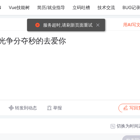
N
Vue技能树
简历/就业指导
立码吐槽
技术交流
BUG记
用AI写
服务超时,请刷新页面重试
流光争分夺秒的去爱你
转发到动态
举报
写回
切换为时间