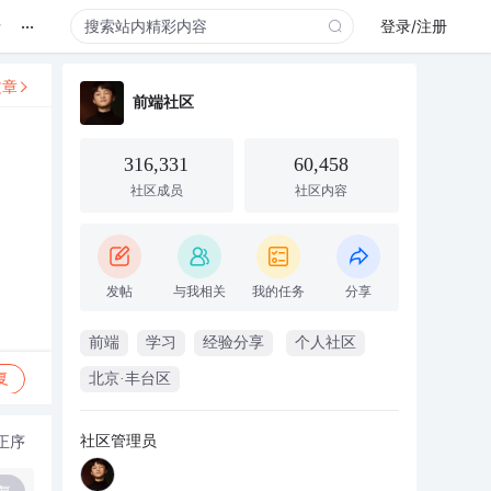
...
录
登录/注册
文章
前端社区
316,331
60,458
社区成员
社区内容
发帖
与我相关
我的任务
分享
前端
学习
经验分享
个人社区
复
北京·丰台区
社区管理员
正序