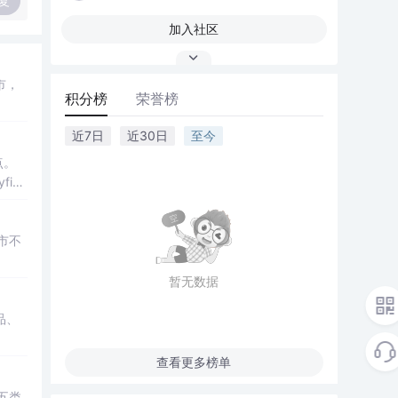
复
加入社区
市，
积分榜
荣誉榜
近7日
近30日
至今
点。
in
市不
暂无数据
品、
查看更多榜单
盖五类