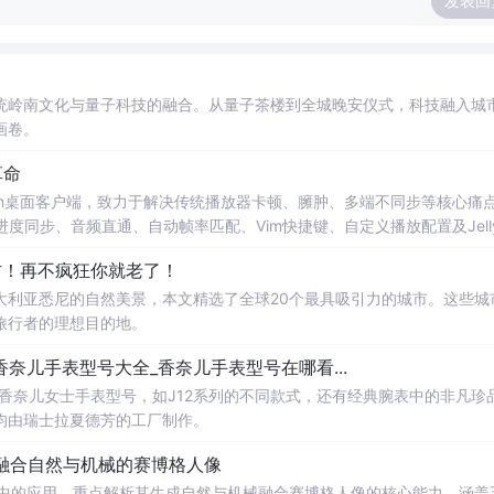
发表回
统岭南文化与量子科技的融合。从量子茶楼到全城晚安仪式，科技融入城
画卷。
革命
源Jellyfin桌面客户端，致力于解决传统播放器卡顿、臃肿、多端不同步等核心痛
同步、音频直通、自动帧率匹配、Vim快捷键、自定义播放配置及Jellyf
管理者提供智能化跨平台媒体体验。
方！再不疯狂你就老了！
大利亚悉尼的自然美景，本文精选了全球20个最具吸引力的城市。这些城
旅行者的理想目的地。
香奈儿手表型号大全_香奈儿手表型号在哪看...
了香奈儿女士手表型号，如J12系列的不同款式，还有经典腕表中的非凡珍
均由瑞士拉夏德芳的工厂制作。
作：生成融合自然与机械的赛博格人像
义AI图像生成中的应用，重点解析其生成自然与机械融合赛博格人像的核心能力。涵