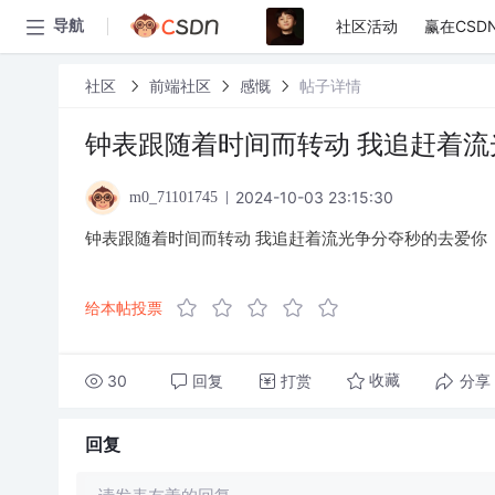
社区活动
赢在CSD
导航
社区
前端社区
感慨
帖子详情
钟表跟随着时间而转动 我追赶着
2024-10-03 23:15:30
m0_71101745
钟表跟随着时间而转动 我追赶着流光争分夺秒的去爱你
给本帖投票
30
回复
打赏
分享
收藏
回复