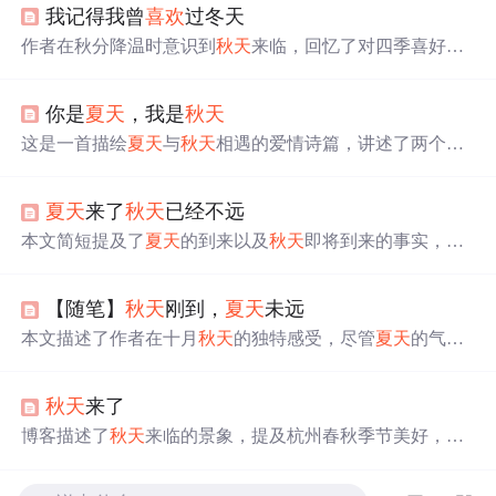
我记得我曾
喜欢
过冬天
作者在秋分降温时意识到
秋天
来临，回忆了对四季喜好的
变化。曾经
喜欢
冬春秋夏，现在
喜欢
夏冬春秋。文中描述
了
夏天
毕业季的美好回忆，以及冬天过年的情景，表达了
你是
夏天
，我是
秋天
对
夏天
结束的感慨和对四季不同体验的感悟。
这是一首描绘
夏天
与
秋天
相遇的爱情诗篇，讲述了两个季
节之间的美丽邂逅与短暂却深刻的幸福时光。
夏天
来了
秋天
已经不远
本文简短提及了
夏天
的到来以及
秋天
即将到来的事实，虽
然内容简洁但透露出一种季节更替的感慨。
【随笔】
秋天
刚到，
夏天
未远
本文描述了作者在十月
秋天
的独特感受，尽管
夏天
的气息
还未完全消散，但
秋天
已悄然来临。作者透过窗外景色的
变化，感受到了从夏末到初秋的过渡，以及自然界的微妙
秋天
来了
变化。文章表达了对自然界变化的感慨和对美好事物的留
恋。
博客描述了
秋天
来临的景象，提及杭州春秋季节美好，
夏
天
热、冬天冷。着重强调
秋天
的好，虽无苏堤桃红柳绿，
但菊花怒放、桂花飘香，且睡懒觉无犯罪感，还能在写代