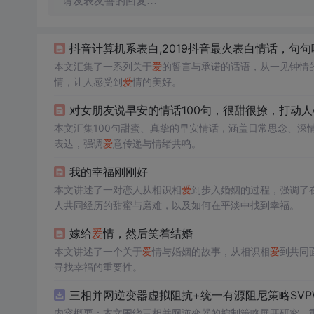
请发表友善的回复…
抖音计算机系表白,2019抖音最火表白情话，句
本文汇集了一系列关于
爱
的誓言与承诺的话语，从一见钟情
情，让人感受到
爱
情的美好。
对女朋友说早安的情话100句，很甜很撩，打动人
本文汇集100句甜蜜、真挚的早安情话，涵盖日常思念、深
表达，强调
爱
意传递与情绪共鸣。
我的幸福刚刚好
本文讲述了一对恋人从相识相
爱
到步入婚姻的过程，强调了
人共同经历的甜蜜与磨难，以及如何在平淡中找到幸福。
嫁给
爱
情，然后笑着结婚
本文讲述了一个关于
爱
情与婚姻的故事，从相识相
爱
到共同
寻找幸福的重要性。
三相并网逆变器虚拟阻抗+统一有源阻尼策略SVP
内容概要：本文围绕三相并网逆变器的控制策略展开研究，重