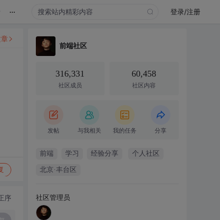
...
录
登录/注册
文章
前端社区
316,331
60,458
社区成员
社区内容
发帖
与我相关
我的任务
分享
前端
学习
经验分享
个人社区
复
北京·丰台区
社区管理员
正序