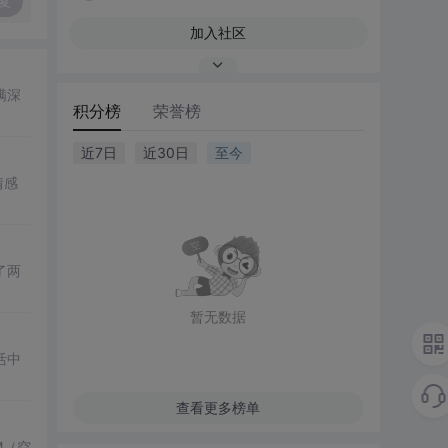
复
加入社区
满深
积分榜
荣誉榜
近7日
近30日
至今
情感
了两
暂无数据
活中
查看更多榜单
M（空