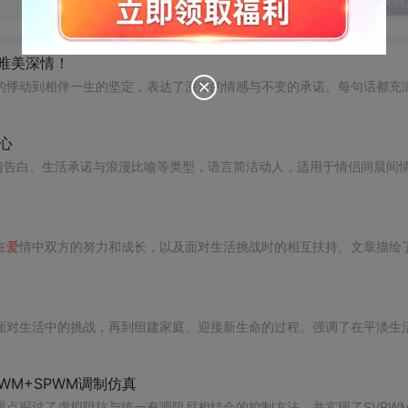
发表回
句唯美深情！
的悸动到相伴一生的坚定，表达了深深的情感与不变的承诺。每句话都充
心
情告白、生活承诺与浪漫比喻等类型，语言简洁动人，适用于情侣间晨间
在
爱
情中双方的努力和成长，以及面对生活挑战时的相互扶持。文章描绘
面对生活中的挑战，再到组建家庭、迎接新生命的过程。强调了在平淡生
WM+SPWM调制仿真
点探讨了虚拟阻抗与统一有源阻尼相结合的控制方法，并实现了SVPW