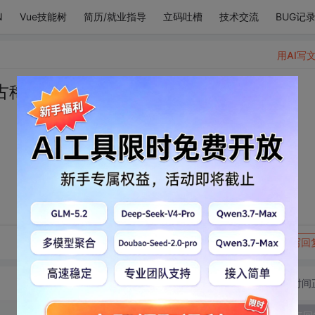
N
Vue技能树
简历/就业指导
立码吐槽
技术交流
BUG记
用AI写
古稀。
转发到动态
举报
写回
切换为时间