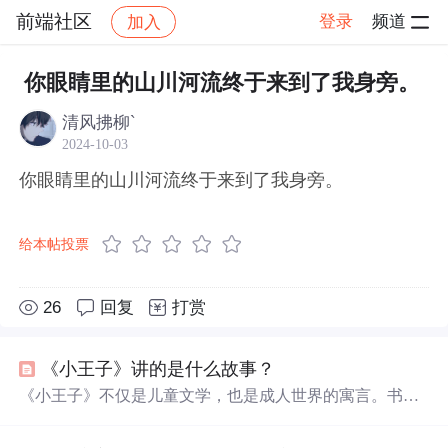
前端社区
登录
频道
加入
帖子详情
社区
前端社区
感慨
你眼睛里的山川河流终于来到了我身旁。
清风拂柳`
2024-10-03
你眼睛里的山川河流终于来到了我身旁。
给本帖投票
26
回复
打赏
《小王子》讲的是什么故事？
《小王子》不仅是儿童文学，也是成人世界的寓言。书中
强调用心感知而非只依赖
眼睛
，揭示了生活中真正重要的
往往是无形的。小王子与玫瑰、狐狸的故事教给我们爱与