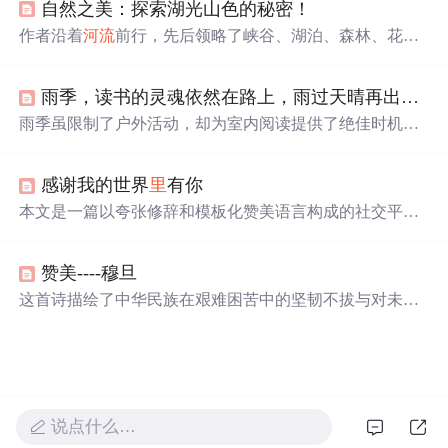
自然之美：探索湖光山色的秘密！
责任，以及每个事物的独特价值。通过小王子与其他星球
居民的相遇，批判了成人的盲目与疏离，提醒我们保持对
作者沿着
河流
前行，先后领略了峡谷、湖泊、森林、花园
世界的好奇和理解。
等自然景观，经历了夕阳、暴风雨和雨后彩虹。此次旅行
是心灵的洗礼，让人感受到自然之美不仅在于外在，更能
雨季，读书的灵魂依然在路上，雨过天晴再出发！
带来内心平静与力量，呼吁人们珍惜环境。
雨季虽限制了户外活动，却为室内阅读提供了绝佳时机。
在雨声伴奏下，阅读成为一种心灵上的远行，让想象力带
你穿越
山川
峡谷。纸质书的触感和有声书的韵律，都是电
感谢我的世界
里
有你
子设备无法替代的阅读体验。书架上的旅行文学和历史地
图册，更是激发了对远方的向往。雨天，不妨让灵魂在书
本文是一篇以夸张修辞和模板化赞美语言构成的社交平台
海中自由翱翔。
引流文案，旨在通过情感渲染与高频正向话术刺激用户关
注行为。内容缺乏实质性信息，核心策略聚焦于人设塑
赞美----穆旦
造、情绪唤起与行动号召，典型体现低质流量文案的文本
特征，涉及文案设计、用户心理、传播效果等信息技术相
这首诗描绘了中华民族在艰难困苦中的坚韧不拔与对未来
关传播机制。
的无限希望，通过描绘
山川
、村庄、人民的生活场景，展
现了历史的厚重与民族精神的传承。
说点什么…