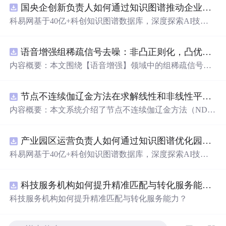
国央企创新负责人如何通过知识图谱推动企业技术创新与外部资源高效对接？.docx
科易网基于40亿+科创知识图谱数据库，深度探索AI技术
在技术转移、成果转化、技术经纪、知识产权、产业创
新、科技招商等垂直领域的多样化应用场景，研究科技创
语音增强组稀疏信号去噪：非凸正则化，凸优化研究（Matlab代码实现）
新领域的AI+数智化解决方案，推动科技创新与产业创新
智能化发展。
内容概要：本文围绕【语音增强】领域中的组稀疏信号去
噪问题展开研究，提出了一种结合非凸正则化与凸优化理
论的去噪方法，旨在提升含噪语音信号的可懂度与质量。
节点不连续伽辽金方法在求解线性和非线性平流方程中的一维实现（Matlab代码实现）
文章系统阐述了组稀疏信号模型的构建机制，引入非凸正
则项以更精确地逼近理想稀疏性，克服传统凸正则化在稀
内容概要：本文系统介绍了节点不连续伽辽金方法（ND
疏表达上的局限性，并采用高效的凸优化算法保障模型求
G）在求解线性和非线性平流方程中的一维数值实现过
解的稳定性与收敛性。整个算法流程在Matlab平台上完整
程，并配套提供了完整的Matlab代码实现。该方法作为一
实现，涵盖语音信号预处理、稀疏系数求解、去噪重构等
产业园区运营负责人如何通过知识图谱优化园区企业与科研机构的协同创新机制？.docx
种高精度、高分辨率的数值离散化技术，特别适用于对流
关键环节，并配套提供可复现的代码资源，便于研究人员
主导的偏微分方程求解，在处理间断解和保持数值稳定性
科易网基于40亿+科创知识图谱数据库，深度探索AI技术
进一步验证与拓展。该方法在保留数学可处理性的同时显
方面具有突出优势。文章详细阐述了NDG方法的核心理论
在技术转移、成果转化、技术经纪、知识产权、产业创
著增强了去噪性能，尤其适用于低信噪比环境下的语音恢
基础，包括弱形式构造、局部基函数选取、数值通量处
新、科技招商等垂直领域的多样化应用场景，研究科技创
复任务。; 适合人群：具备一定信号与系统、数字信号处理
理、时间推进格式（如显式Runge-Kutta方法）以及边界条
科技服务机构如何提升精准匹配与转化服务能力？.docx
新领域的AI+数智化解决方案，推动科技创新与产业创新
理论基础，熟悉稀疏表示与最优化方法，且拥有Matlab编
件的实施策略。通过多个典型算例（如线性对流、Burgers
智能化发展。
科技服务机构如何提升精准匹配与转化服务能力？
程能力的研究生、科研人员及从事语音增强、音频工程、
方程等）的仿真分析，充分验证了该方法在捕捉激波、避
通信系统等相关领域的工程技术人员。; 使用场景及目标：
免非物理振荡及保持高阶精度方面的有效性。结合代码实
①应用于语音通信、智能助听设备、语音识别前端等对语