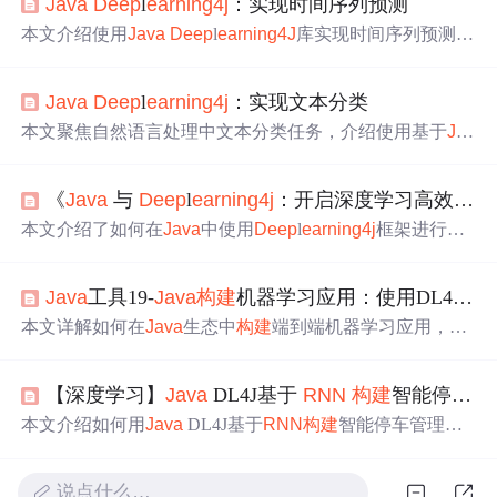
Java
Deep
l
ear
ning4j
：实现时间序列预测
本文介绍使用
Java
Deep
l
ear
ning4J
库实现时间序列预测。
先准备数据集并进行预处理，接着
构建
RNN
模型
，然后对
模型
进行
训练
和评估，最后介绍调整
模型
和参数以提高性
Java
Deep
l
ear
ning4j
：实现文本分类
能的方法，旨在帮助读者掌握用
Deep
l
ear
ning4J
进行时间
序列预测。
本文聚焦自然语言处理中文本分类任务，介绍使用基于
Jav
a
的深度学习库
Deep
L
ear
ning4J
构建
、
训练
和评估文本分
类
模型
。涵盖数据集准备、预处理、向量化，
构建
RNN
模
《
Java
与
Deep
l
ear
ning4j
：开启深度学习高效
训练
型
，配置
训练
参数，用
训练
和测试数据进行
模型
训练
与评
估，还提及调整
模型
和参数提升性能的方法。
本文介绍了如何在
Java
中使用
Deep
l
ear
ning4j
框架进行深
度学习
模型
训练
。先概述了
Deep
l
ear
ning4j
框架，接着阐
述数据准备，包括收集、预处理和划分数据集；然后说明
Java
工具19-
Java
构建
机器学习应用：使用DL4J与Weka
模型
构建
，如选择MLP、CNN、
RNN
等结构；还提及
模型
训练
的超参数设置和防过拟合方法；最后讲述
模型
评估与
本文详解如何在
Java
生态中
构建
端到端机器学习应用，重
调优。
点介绍Weka（支持决策树、SVM、朴素贝叶斯、K-Means
等经典算法）和
Deep
l
ear
ning4j
（DL4J）（支持MLP、C
【深度学习】
Java
DL4J基于
RNN
构建
智能停车管理
NN、
RNN
等深度学习
模型
）。涵盖环境搭建、数据预处
理、
模型
训练
与评估、客户流失预测实战，以及Spring Boo
本文介绍如何用
Java
DL4J基于
RNN
构建
智能停车管理
模
t REST API封装、
模型
序列化与生产监控等工程化部署关
型
。先概述DL4J特点及选
RNN
原因，接着说明环境搭建、
键环节。
数据加载与预处理，然后阐述
模型
构建
、
训练
、评估和测
说点什么…
试过程，给出代码示例，最后总结可优化
模型
提升停车场