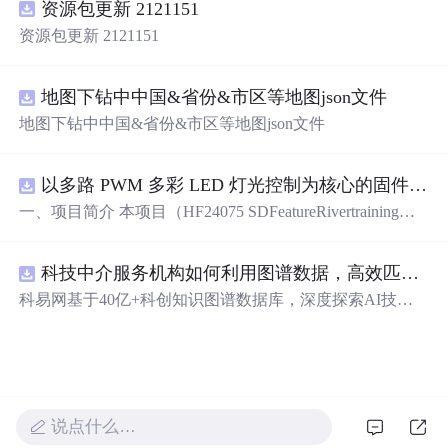
资源包更新 2121151
资源包更新 2121151
地图下钻中中国&省份&市区等地图json文件
地图下钻中中国&省份&市区等地图json文件
以多路 PWM 多彩 LED 灯光控制为核心的固件方案，基于 PADAUK PMS 系列单片机
一、项目简介 本项目（HF24075 SDFeatureRivertraining）
是一套以多路 PWM 多彩 LED 灯光控制为核心的固件方
案，基于 PADAUK PMS 系列单片机。方案对蓝、青、粉
科技中介服务机构如何利用图谱数据，高效匹配供需双方并提升合作成功率？.docx
等多色 LED 进行独立 PWM 调光，实现呼吸、渐变、流水
等细腻灯光效果，并支持按键切换与传感器交互。其 PW
科易网基于40亿+科创知识图谱数据库，深度探索AI技术
M 调光结构清晰，是学习单片机 PWM、色彩混合与灯光
在技术转移、成果转化、技术经纪、知识产权、产业创
算法的理想范例。 核心应用场景： 1. 氛围灯 / 流水灯产品
新、科技招商等垂直领域的多样化应用场景，研究科技创
开发 2. PWM 调光与色彩混合学习 3. 电子类课程设计 / 毕
新领域的AI+数智化解决方案，推动科技创新与产业创新
业设计 4. 灯光艺术与 DIY 项目 适配使用场景：学习练
智能化发展。
手、毕业设计、课程设计、创业售卖、实操实训，突出实
用性与可落地性。 二、硬件核心配置 · 主控芯片：PADAU
说点什么…
K（应广科技）PMS 系列 8 位 OTP 单片机 · 外接外设： -