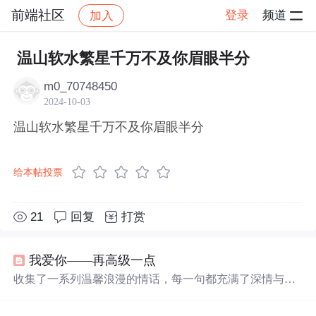
前端社区
登录
频道
加入
帖子详情
社区
前端社区
感慨
温山软水繁星千万不及你眉眼半分
m0_70748450
2024-10-03
温山软水繁星千万不及你眉眼半分
给本帖投票
21
回复
打赏
我爱你——再高级一点
收集了一系列温馨浪漫的情话，每一句都充满了深情与爱
意，适合用来表达对心爱之人的感情。