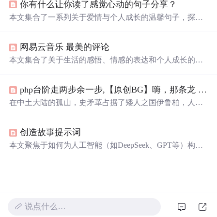
你有什么让你读了感觉心动的句子分享？
本文集合了一系列关于爱情与个人成长的温馨句子，探讨
了从青涩初恋到成熟感情的不同阶段，强调了自我价值和
内心世界的建设。
网易云音乐 最美的评论
本文集合了关于生活的感悟、情感的表达和个人成长的思
考，从青春校园的记忆到步入社会后的种种体会，每一句
话都承载着深刻的情感和哲理。
php台阶走两步余一步,【原创BG】嗨，那条龙 CP：阿莱克丝X大王
在中土大陆的孤山，史矛革占据了矮人之国伊鲁柏，人们
以为它会肆虐，然而它却沉浸在金币堆中沉睡。一个小女
孩在每日的敲击声中，数着堆积如山的金币，她的生活单
创造故事提示词
调而艰难。当史矛革沉睡
时
，她尝试唤醒它，用各种方法
让巨龙结束睡眠。在一次尝试中，她意外找到了与史矛革
本文聚焦于如何为人工智能（如DeepSeek、GPT等）构建
沟通的方式，她的故事揭示了一个充满奇幻色彩的生存日
高效的故事创作提示词，涵盖核心要素：任务指令、角色
常。
设定、事件触发与剧情框架，并通过无字数限制与限定字
数两个典型示例（《龙失其鳞》《龙先生的入职第一
天》）展示提示词对生成质量、风格与结构的直接影响，
强调提示工程在AI文学创作中的关键作用。
说点什么…