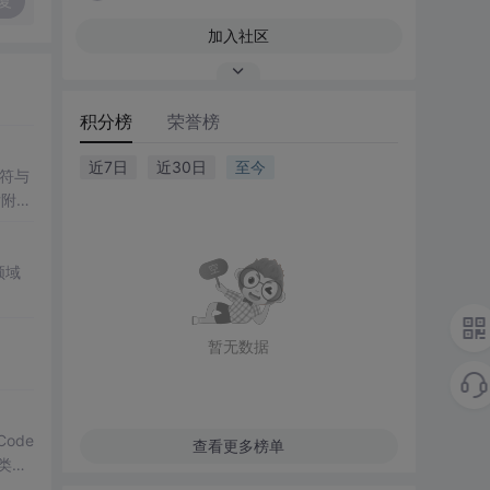
复
加入社区
积分榜
荣誉榜
近7日
近30日
至今
符与
后附有
领域
暂无数据
Code
查看更多榜单
分类，