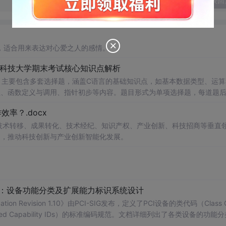
发表回
，适合用来表达对心爱之人的感情。
南科技大学期末考试核心知识点解析
，主要包含多套选择题，涵盖C语言的基础知识点，如基本数据类型、运算
串处理、函数定义与调用、指针初步等内容。题目形式为单项选择题，每道题
等院校计算机相关专业学习C语言课
率？.docx
掌握程度；
读建议：建议结合教材和上机实践进行练习，
在技术转移、成果转化、技术经纪、知识产权、产业创新、科技招商等垂直
后的程序执行流程，以达到真正掌握语言特性的目的。
案，推动科技创新与产业创新智能化发展。
配：设备功能分类及扩展能力标识系统设计
ication Revision 1.10》由PCI-SIG发布，定义了PCI设备的类代码（Class 
nded Capability IDs）的标准编码规范。文档详细列出了各类设备的功能
备类型分配唯一的Base Class、Sub-C