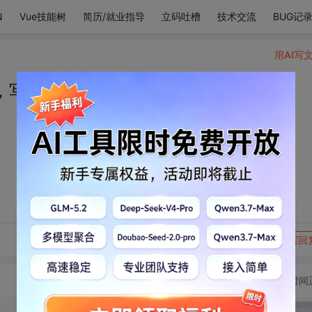
N
Vue技能树
简历/就业指导
立码吐槽
技术交流
BUG记
用AI写
，写满了你的名字。
转发到动态
举报
写回
切换为时间