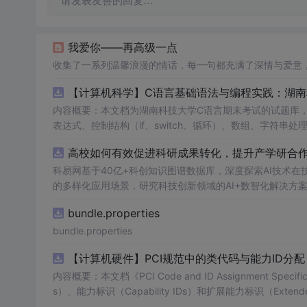
请发表友善的回复…
我爱你——再高级一点
收集了一系列温馨浪漫的情话，每一句都充满了深情与爱意
【计算机科学】C语言基础语法与编程实践：湖
内容概要：本文档为湖南科技大学C语言期末考试的试题库
表达式、控制结构（if、switch、循环）、数组、字符
正确答案，旨在帮助学生巩固C语言语法和程序逻辑理解，提升编程实践能力。; 适合人群：适用于高
高校如何有效促进科研成果转化，提升产学研合作效
程的学生，特别是准备期末考试或需要强化基础知识的初学者。; 使用场景及目标：①用于考前复习，检验对C语言核心概念的
②辅助教师出题或课堂教学练习；③通过反复练习提高编程思维与代码逻辑分析能力。; 阅
科易网基于40亿+科创知识图谱数据库，深度探索AI技术
重点关注易错题和涉及复杂逻辑控制的题目，理解每道题背
的多样化应用场景，研究科技创新领域的AI+数智化解决方
bundle.properties
bundle.properties
【计算机硬件】PCI规范中的类代码与能力ID分
内容概要：本文档《PCI Code and ID Assignment Specif
s）、能力标识（Capability IDs）和扩展能力标识（Exte
包括存储控制器、网络控制器、显示设备、输入设备等，并为每种设