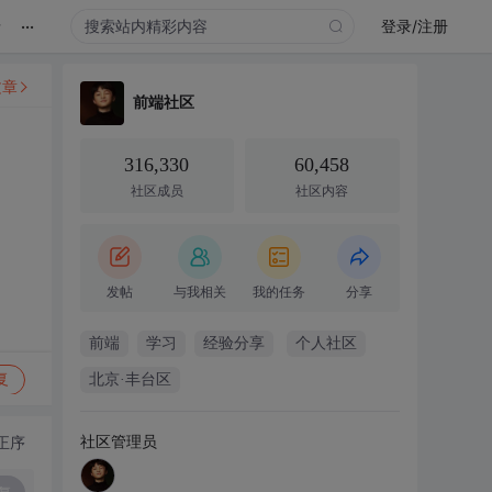
...
录
登录/注册
文章
前端社区
316,330
60,458
社区成员
社区内容
发帖
与我相关
我的任务
分享
前端
学习
经验分享
个人社区
复
北京·丰台区
社区管理员
正序