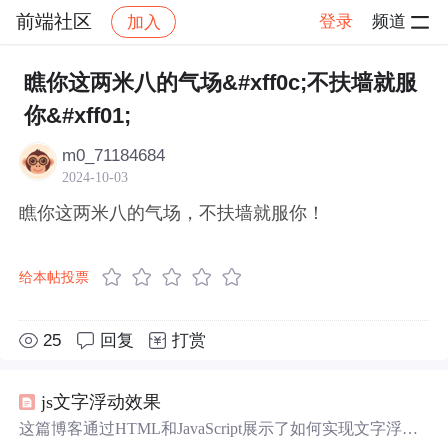
前端社区
登录
频道
加入
帖子详情
社区
前端社区
感慨
瞧你这两米八的气场&#xff0c;不扶墙就服
你&#xff01;
m0_71184684
2024-10-03
瞧你这两米八的气场，不扶墙就服你！
给本帖投票
25
回复
打赏
js文字浮动效果
这篇博客通过HTML和JavaScript展示了如何实现文字浮动