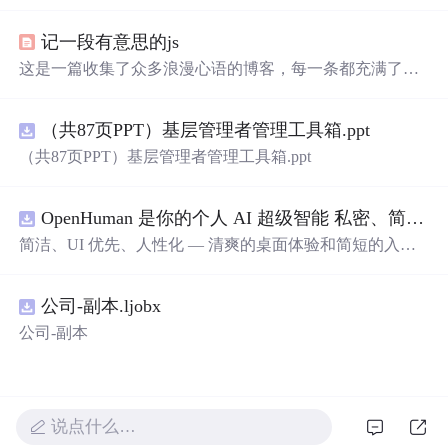
的效果。作者利用CSS设置元素的绝对定位，JavaScript则
用来随机生成文字的初始位置和透明度变化，营造出文字
记一段有意思的js
在页面上随机飘动的视觉效果。此外，文中还包含了对CS
S样式和JavaScript事件监听的运用，增加了互动性和趣味
这是一篇收集了众多浪漫心语的博客，每一条都充满了甜
性。
蜜和温情，表达了作者对某人的深深喜爱。从星辰大海到
日常生活，从诗词歌赋到甜蜜日常，字里行间透露出对你
（共87页PPT）基层管理者管理工具箱.ppt
的独特情感，仿佛每个瞬间都因你而闪耀。这些话语如同
繁星，照亮了平凡的日子，让人感受到爱的力量和美好。
（共87页PPT）基层管理者管理工具箱.ppt
OpenHuman 是你的个人 AI 超级智能 私密、简洁、极其强大
简洁、UI 优先、人性化 — 清爽的桌面体验和简短的入门
流程让你从安装到拥有一个可用的智能体仅需几次点击
——无需先配置，无需终端。智能体有一张脸：一个桌面
公司-副本.ljobx
吉祥物，会说话、能感知周围环境、可作为真实参与者加
入你的 Google Meet 会议、跨周记住你，即使你停止输入
公司-副本
后仍在后台持续思考。
说点什么…