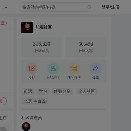
...
录
登录/注册
文章
前端社区
316,330
60,458
社区成员
社区内容
发帖
与我相关
我的任务
分享
前端
学习
经验分享
个人社区
复
北京·丰台区
社区管理员
正序