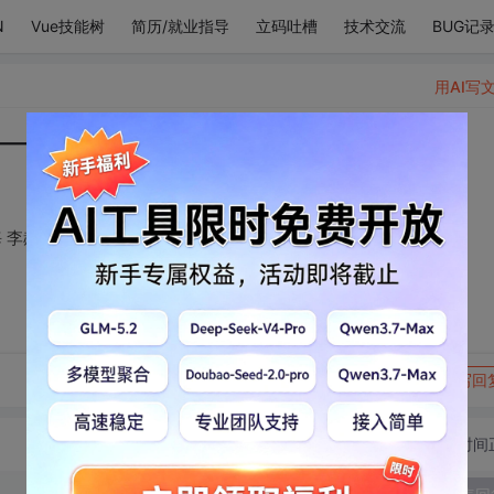
N
Vue技能树
简历/就业指导
立码吐槽
技术交流
BUG记
用AI写
uper junior李东海 李赫宰
海 李赫宰
转发到动态
举报
写回
切换为时间