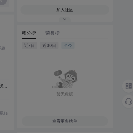
复
加入社区
积分榜
荣誉榜
近7日
近30日
至今
解题
谢！
暂无数据
握Ja
查看更多榜单