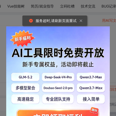
N
Vue技能树
简历/就业指导
立码吐槽
技术交流
BUG记
用AI写
服务超时,请刷新页面重试
转发到动态
举报
写回
切换为时间