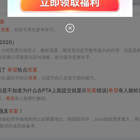
发表回
案
及
答案
，有助于考生参考学习。
2020）
。介绍竞赛目的意义，解析真题，阐述其对提升数学能力的作用，还提及
和竞赛心理素质与应对策略，助力提升竞赛水平。
弱了
希望
给点
答案
QL题目并给出
答案
，以提升自己在这方面的能力。
但是不知道为什么在PTA上面提交就显示
答案
错误)
希望
有人能给我解解惑，谢
误，
希望
有人能帮忙解惑。
题及
答案
！
、大数据处理等领域依然占据重要地位。秋招面试中，Java技能需求量大，掌
助求职者高效备考。