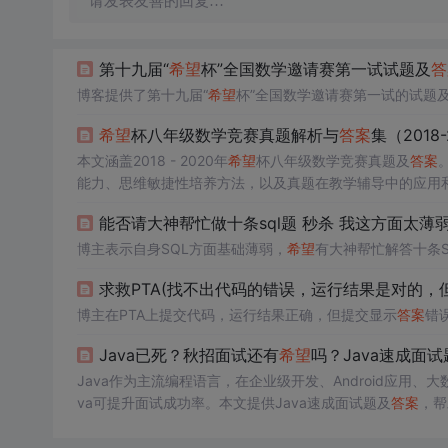
请发表友善的回复…
第十九届“
希望
杯”全国数学邀请赛第一试试题及
答
博客提供了第十九届“
希望
杯”全国数学邀请赛第一试的试题
希望
杯八年级数学竞赛真题解析与
答案
集（2018-
本文涵盖2018 - 2020年
希望
杯八年级数学竞赛真题及
答案
能力、思维敏捷性培养方法，以及真题在教学辅导中的应用
能否请大神帮忙做十条sql题 秒杀 我这方面太薄
博主表示自身SQL方面基础薄弱，
希望
有大神帮忙解答十条S
求救PTA(找不出代码的错误，运行结果是对的，
博主在PTA上提交代码，运行结果正确，但提交显示
答案
错
Java已死？秋招面试还有
希望
吗？Java速成面试
Java作为主流编程语言，在企业级开发、Android应用
va可提升面试成功率。本文提供Java速成面试题及
答案
，帮