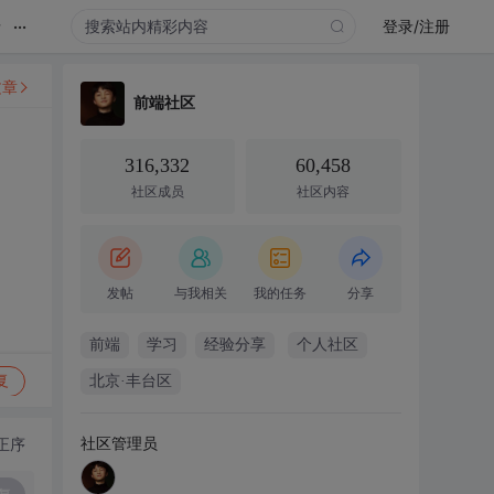
...
录
登录/注册
文章
前端社区
316,332
60,458
社区成员
社区内容
发帖
与我相关
我的任务
分享
前端
学习
经验分享
个人社区
复
北京·丰台区
社区管理员
正序