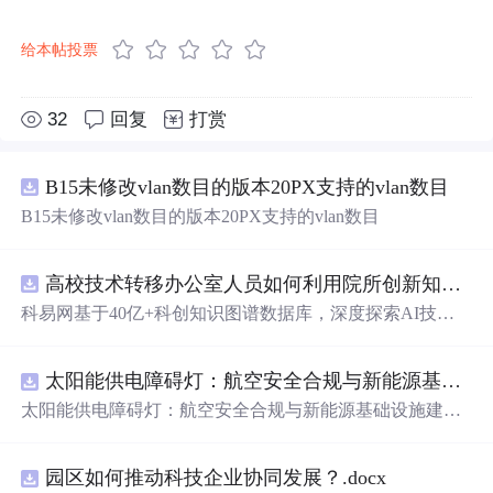
给本帖投票
32
回复
打赏
B15未修改vlan数目的版本20PX支持的vlan数目
B15未修改vlan数目的版本20PX支持的vlan数目
高校技术转移办公室人员如何利用院所创新知识图谱发现技术转化瓶颈？.docx
科易网基于40亿+科创知识图谱数据库，深度探索AI技术
在技术转移、成果转化、技术经纪、知识产权、产业创
新、科技招商等垂直领域的多样化应用场景，研究科技创
太阳能供电障碍灯：航空安全合规与新能源基础设施建设驱动的离网照明市场.docx
新领域的AI+数智化解决方案，推动科技创新与产业创新
智能化发展。
太阳能供电障碍灯：航空安全合规与新能源基础设施建设
驱动的离网照明市场
园区如何推动科技企业协同发展？.docx