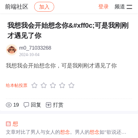
前端社区
登录
频道
加入
帖子详情
社区
前端社区
感慨
我想我会开始想念你&#xff0c;可是我刚刚
才遇见了你
m0_71033268
2024-10-04
我想我会开始想念你，可是我刚刚才遇见了你
给本帖投票
19
回复
打赏
想
文章对比了男人与女人的
想
念
。男人的
想
念
如“欲说还